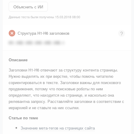
Объяснить с ИИ
Данные теста были получены 15.03.2018 08:00
Структура H1-H6 заголовков
H1
:
0
H2
:
0
H3
:
0
H4
:
0
H5
:
0
H6
:
0
Описание
Заголовки H1-H6 отвечают за структуру контента страницы.
Нужно выделять их при верстке, чтобы помочь читателю
сориентироваться в тексте. Заголовки важны для поискового
продвижения, потому что поисковые роботы по ним
определяют, что находится на странице, и насколько она
релевантна запросу. Расставляйте заголовки в соответствии с
иерархией и не ставьте на них ссылки.
Статьи по теме
Значение мета-тегов на страницах сайта