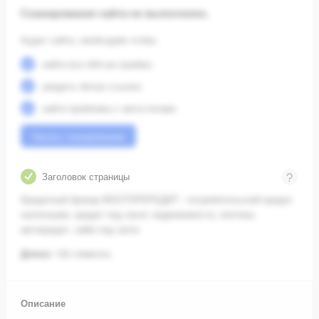
Сканирование сайта не выполнено.
Аудит сайта, необходим чтобы:
найти все 404-ые ошибки;
увидеть битые ссылки;
найти проблемы с мета-тегами.
Начать сканирование
Заголовок страницы
Кредитный брокер МОСГОРКРЕДИТ - потребительский кредит
наличными, кредит под залог недвижимости, ипотека,
автокредит, займ под залог
Длина:
132 символа.
Описание