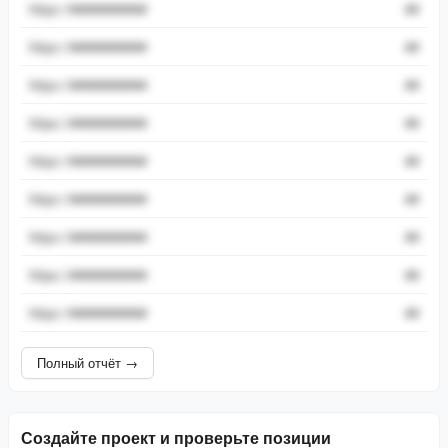
https://###########
##
https://###########
##
https://###########
##
https://###########
##
https://###########
##
https://###########
##
https://###########
##
https://###########
##
https://###########
##
Полный отчёт →
Создайте проект и проверьте позиции