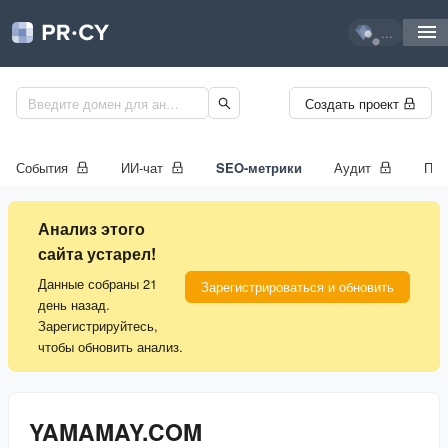
...
Создать проект
События
ИИ-чат
SEO-метрики
Аудит
Про
Анализ этого
сайта устарел!
Данные собраны 21
Зарегистрироваться и обновить
день назад.
Зарегистрируйтесь,
чтобы обновить анализ.
YAMAMAY.COM