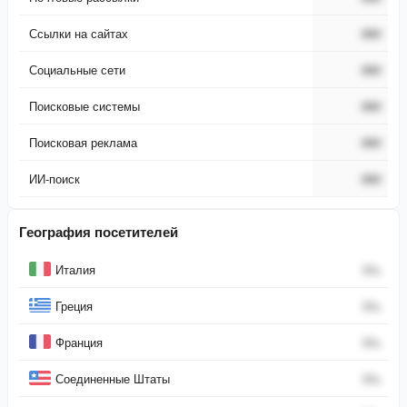
Ссылки на сайтах
###
Социальные сети
###
Поисковые системы
###
Поисковая реклама
###
ИИ-поиск
###
География посетителей
Страна
Процент
Италия
0
%
Греция
0
%
Франция
0
%
Соединенные Штаты
0
%