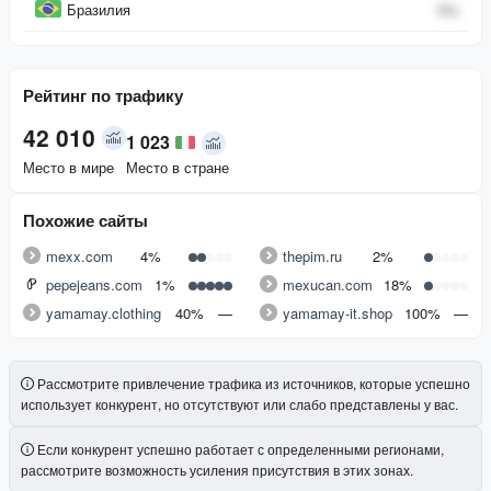
Бразилия
0
%
Рейтинг по трафику
42 010
1 023
Место в мире
Место в стране
Похожие сайты
mexx.com
4%
thepim.ru
2%
pepejeans.com
1%
mexucan.com
18%
yamamay.clothing
40%
—
yamamay-it.shop
100%
—
Рассмотрите привлечение трафика из источников, которые успешно
использует конкурент, но отсутствуют или слабо представлены у вас.
Если конкурент успешно работает с определенными регионами,
рассмотрите возможность усиления присутствия в этих зонах.