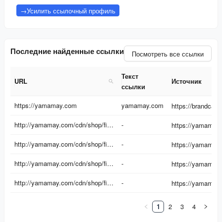
→
Усилить ссылочный профиль
Последние найденные ссылки
Посмотреть все ссылки
Текст
URL
Источник
ссылки
URL
Текст
Источник
https://yamamay.com
yamamay.com
ссылки
http://yamamay.com/cdn/shop/files/LSOD191002063_06_3d3d183d-6980-4074-b16c-d92a9f3d9657.jpg?v=1776105628&width=1920
-
http://yamamay.com/cdn/shop/files/IPUD191008109_06_ceb4eef2-cd03-47b3-900a-7f03d5585592.jpg?v=1776156329&width=1920
-
http://yamamay.com/cdn/shop/files/LPBD191005109_06_06b2427a-7a1c-4737-8b6b-3cb4c90f2d6c.jpg?v=1776176923&width=1920
-
http://yamamay.com/cdn/shop/files/LPBD191005109_01_38fc165f-241a-4095-bb15-385e80c189ff.jpg?v=1776176923&width=1920
-
1
2
3
4