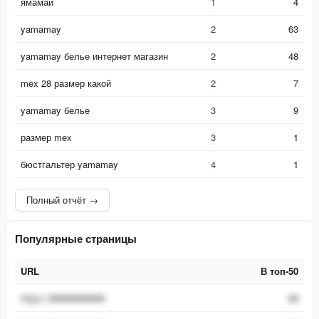
ямамай
1
4
yamamay
2
63
yamamay белье интернет магазин
2
48
mex 28 размер какой
2
7
yamamay белье
3
9
размер mex
3
1
бюстгальтер yamamay
4
1
Полный отчёт →
Популярные страницы
URL
В топ-50
URL
В топ-50
https://###########
##