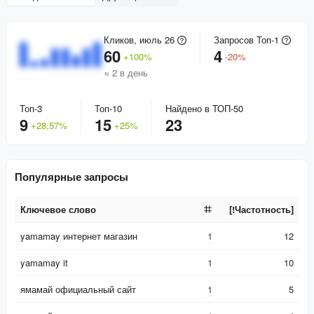
Кликов, июль 26
Запросов Топ-1
60
4
+
100
%
-
20
%
≈ 2 в день
Топ-3
Топ-10
Найдено в ТОП-50
9
15
23
+
28,57
%
+
25
%
Популярные запросы
Ключевое слово
[!Частотность]
Ключевое слово
[!Частотность]
yamamay интернет магазин
1
12
yamamay it
1
10
ямамай официальный сайт
1
5