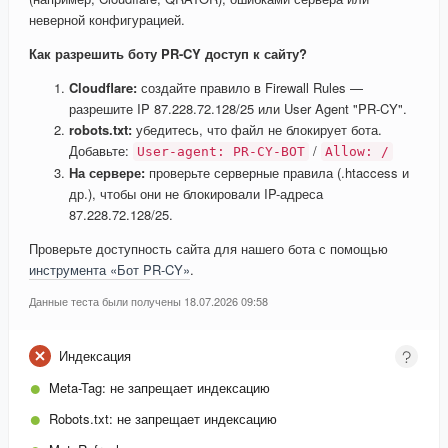
неверной конфигурацией.
Как разрешить боту PR-CY доступ к сайту?
Cloudflare:
создайте правило в Firewall Rules —
разрешите IP 87.228.72.128/25 или User Agent "PR-CY".
robots.txt:
убедитесь, что файл не блокирует бота.
Добавьте:
/
User-agent: PR-CY-BOT
Allow: /
На сервере:
проверьте серверные правила (.htaccess и
др.), чтобы они не блокировали IP-адреса
87.228.72.128/25.
Проверьте доступность сайта для нашего бота с помощью
инструмента «Бот PR-CY»
.
Данные теста были получены 18.07.2026 09:58
Индексация
Meta-Tag:
не запрещает индексацию
Robots.txt:
не запрещает индексацию