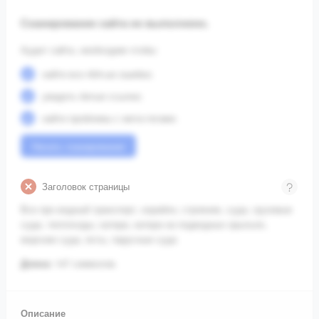
Сканирование сайта не выполнено.
Аудит сайта, необходим чтобы:
найти все 404-ые ошибки;
увидеть битые ссылки;
найти проблемы с мета-тегами.
Начать сканирование
Заголовок страницы
Все про водный транспорт, корабли, строение, суда, грузовые
суда, теплоходы, катера, катера на подводных крыльях,
морские суда, яхты, парусные суда
Длина:
147 символов.
Описание