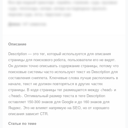
Все про водный транспорт, корабли, строение, суда, грузовые
суда, теплоходы, катера, катера на подводных крыльях,
морские суда, яхты, парусные суда
Длина:
147 символов.
Описание
Description — это тег, который используется для описания
страницы для поискового робота, пользователи его не видят.
Он должен точно описывать содержание страницы, потому что
поисковые системы часто используют текст из Description для
составления сниппета. Ключевые слова лучше расположить в
начале, текст не должен повторяться в других частях
страницы. В коде страницы тег размещается между <head> и
</head>. Оптимальный размер текста в теге Description
оставляет 150-300 знаков для Google и до 160 знаков для
Яндекс. Это не влияет напрямую на SEO, но от хорошего
описания зависит CTR.
Статьи по теме