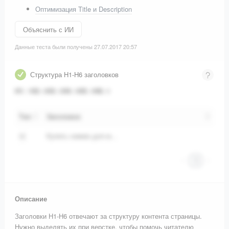
Оптимизация Title и Description
Объяснить с ИИ
Данные теста были получены 27.07.2017 20:57
Структура H1-H6 заголовков
H1
:
1
H2
:
0
H3
:
0
H4
:
0
H5
:
0
H6
:
0
Тип
Заголовок
Купить химию для мойки бортов и днища яхт, катеров, лодок ниже ватерлинии
H1
1
Описание
Заголовки H1-H6 отвечают за структуру контента страницы.
Нужно выделять их при верстке, чтобы помочь читателю