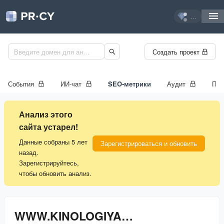
...
Создать проект
События
ИИ-чат
SEO-метрики
Аудит
Про
Анализ этого
сайта устарел!
Данные собраны 5 лет
Зарегистрироваться и обновить
назад.
Зарегистрируйтесь,
чтобы обновить анализ.
WWW.KINOLOGIYASARATOV.RU