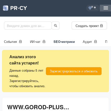
...
Создать проект
События
ИИ-чат
SEO-метрики
Аудит
Про
Анализ этого
сайта устарел!
Данные собраны 5 лет
Зарегистрироваться и обновить
назад.
Зарегистрируйтесь,
чтобы обновить анализ.
WWW.GOROD-PLUS.TV