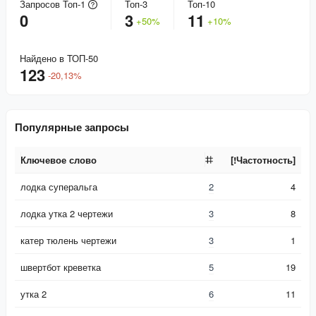
Запросов Топ-1
Топ-3
Топ-10
0
3
11
+
50
%
+
10
%
Найдено в ТОП-50
123
-
20,13
%
Популярные запросы
Ключевое слово
[!Частотность]
Ключевое слово
[!Частотность]
лодка суперальга
2
4
лодка утка 2 чертежи
3
8
катер тюлень чертежи
3
1
швертбот креветка
5
19
утка 2
6
11