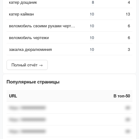
катер дощаник
8
4
катер кайман
10
13
веломобиль своими руками чертежи
10
6
веломобиль чертежи
10
6
закалка дюралюминия
10
3
Полный отчёт →
Популярные страницы
URL
В топ-50
URL
В топ-50
https://###########
##
https://###########
##
https://###########
##