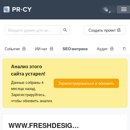
...
Создать проект
События
ИИ-чат
SEO-метрики
Аудит
Про
Анализ этого
сайта устарел!
Данные собраны 4
Зарегистрироваться и обновить
месяца назад.
Зарегистрируйтесь,
чтобы обновить анализ.
WWW.FRESHDESIGNER.RU