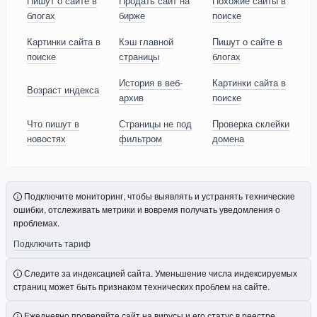
Пишут о сайте в
Продать сайт на
Похожие сайты в
блогах
бирже
поиске
Картинки сайта в
Кэш главной
Пишут о сайте в
поиске
страницы
блогах
История в веб-
Картинки сайта в
Возраст индекса
архив
поиске
Что пишут в
Страницы не под
Проверка склейки
новостях
фильтром
домена
Подключите мониторинг, чтобы выявлять и устранять технические
ошибки, отслеживать метрики и вовремя получать уведомления о
проблемах.
Подключить тариф
Следите за индексацией сайта. Уменьшение числа индексируемых
страниц может быть признаком технических проблем на сайте.
Ежедневно проверяйте сайт на вирусы и его статус в реестре