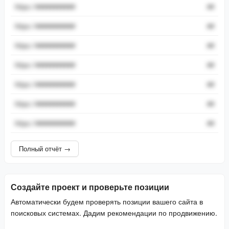
https://###########
##
https://###########
##
https://###########
##
https://###########
##
https://###########
##
https://###########
##
https://###########
##
Полный отчёт →
Создайте проект и проверьте позиции
Автоматически будем проверять позиции вашего сайта в
поисковых системах. Дадим рекомендации по продвижению.