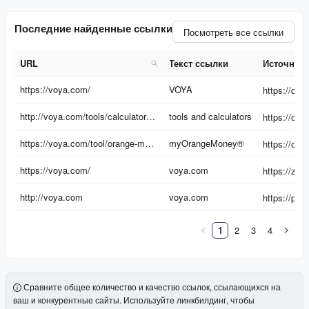
Последние найденные ссылки
Посмотреть все ссылки
URL
Текст ссылки
Источник
URL
Текст ссылки
Источник
https://voya.com/
VOYA
http://voya.com/tools/calculators-overview-page
tools and calculators
https://voya.com/tool/orange-money#step1
myOrangeMoney®
https://voya.com/
voya.com
https://zina
http://voya.com
voya.com
https://ph
1
2
3
4
Сравните общее количество и качество ссылок, ссылающихся на
ваш и конкурентные сайты. Используйте линкбилдинг, чтобы