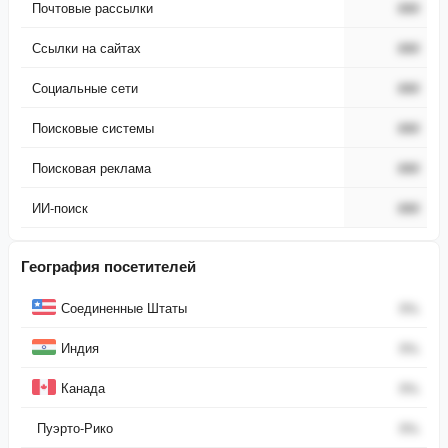
Почтовые рассылки
###
Ссылки на сайтах
###
Социальные сети
###
Поисковые системы
###
Поисковая реклама
###
ИИ-поиск
###
География посетителей
Страна
Процент
Соединенные Штаты
0
%
Индия
0
%
Канада
0
%
Пуэрто-Рико
0
%