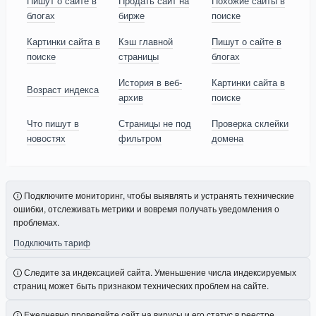
Пишут о сайте в
Продать сайт на
Похожие сайты в
блогах
бирже
поиске
Картинки сайта в
Кэш главной
Пишут о сайте в
поиске
страницы
блогах
История в веб-
Картинки сайта в
Возраст индекса
архив
поиске
Что пишут в
Страницы не под
Проверка склейки
новостях
фильтром
домена
Подключите мониторинг, чтобы выявлять и устранять технические
ошибки, отслеживать метрики и вовремя получать уведомления о
проблемах.
Подключить тариф
Следите за индексацией сайта. Уменьшение числа индексируемых
страниц может быть признаком технических проблем на сайте.
Ежедневно проверяйте сайт на вирусы и его статус в реестре