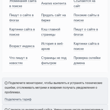
Упоминания сайта
Ссылаются на
Анализ контента
в поиске
сайт
Пишут о сайте в
Продать сайт на
Похожие сайты в
блогах
бирже
поиске
Картинки сайта в
Кэш главной
Пишут о сайте в
поиске
страницы
блогах
История в веб-
Картинки сайта в
Возраст индекса
архив
поиске
Что пишут в
Страницы не под
Проверка склейки
новостях
фильтром
домена
Подключите мониторинг, чтобы выявлять и устранять технические
ошибки, отслеживать метрики и вовремя получать уведомления о
проблемах.
Подключить тариф
Следите за индексацией сайта. Уменьшение числа индексируемых