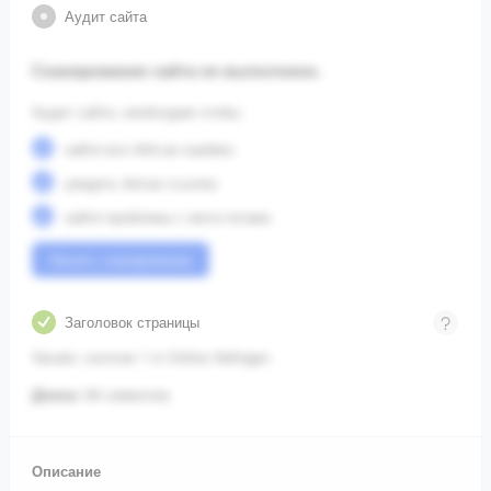
Аудит сайта
Сканирование сайта не выполнено.
Аудит сайта, необходим чтобы:
найти все 404-ые ошибки;
увидеть битые ссылки;
найти проблемы с мета-тегами.
Начать сканирование
Заголовок страницы
Vavato: nummer 1 in Online Veilingen
Длина:
36 символов.
Описание