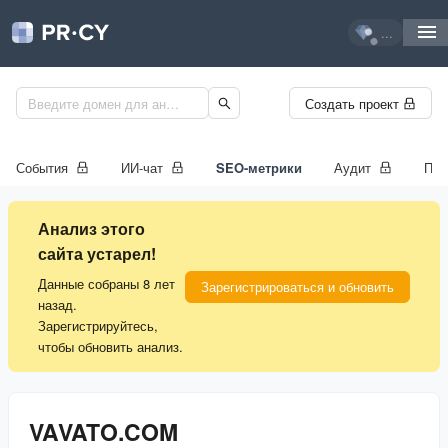
...
Создать проект
События
ИИ-чат
SEO-метрики
Аудит
Про
Анализ этого
сайта устарел!
Данные собраны 8 лет
Зарегистрироваться и обновить
назад.
Зарегистрируйтесь,
чтобы обновить анализ.
VAVATO.COM