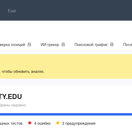
Ещё
верка позиций
ИИ-трекер
Поисковой трафик
Пос
, чтобы обновить анализ.
TY.EDU
браны недавно
ешных тестов
4 ошибки
3 предупреждения