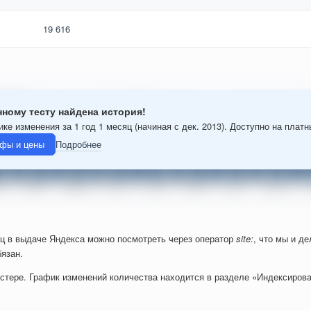
19 616
нному тесту найдена история!
ике изменения за 1 год 1 месяц (начиная с дек. 2013). Доступно на плат
фы и цены
Подробнее
ц в выдаче Яндекса можно посмотреть через оператор
site:
, что мы и д
язан.
стере. График изменений количества находится в разделе «Индексирова