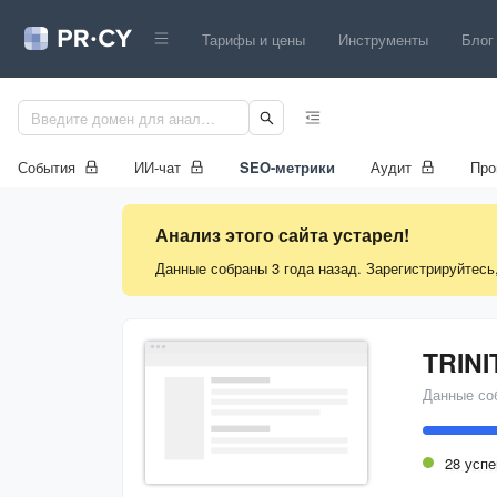
Тарифы и цены
Инструменты
Блог
События
ИИ-чат
SEO-метрики
Аудит
Про
Анализ этого сайта устарел!
Данные собраны 3 года назад. Зарегистрируйтесь
TRINI
Данные со
28 усп