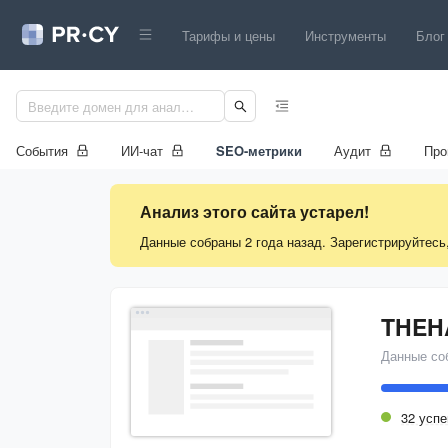
Тарифы и цены
Инструменты
Блог
События
ИИ-чат
SEO-метрики
Аудит
Про
Анализ этого сайта устарел!
Данные собраны 2 года назад. Зарегистрируйтесь
Данные со
32 усп