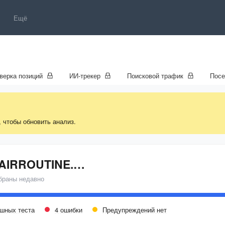
Ещё
верка позиций
ИИ-трекер
Поисковой трафик
Пос
, чтобы обновить анализ.
THEHAIRROUTINE.COM
браны недавно
ешных теста
4 ошибки
Предупреждений нет