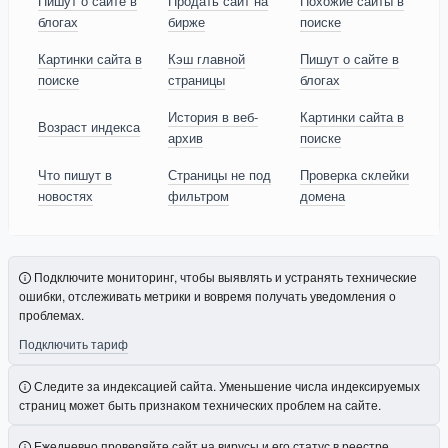
Пишут о сайте в
Продать сайт на
Похожие сайты в
блогах
бирже
поиске
Картинки сайта в
Кэш главной
Пишут о сайте в
поиске
страницы
блогах
История в веб-
Картинки сайта в
Возраст индекса
архив
поиске
Что пишут в
Страницы не под
Проверка склейки
новостях
фильтром
домена
Подключите мониторинг, чтобы выявлять и устранять технические
ошибки, отслеживать метрики и вовремя получать уведомления о
проблемах.
Подключить тариф
Следите за индексацией сайта. Уменьшение числа индексируемых
страниц может быть признаком технических проблем на сайте.
Ежедневно проверяйте сайт на вирусы и его статус в реестре