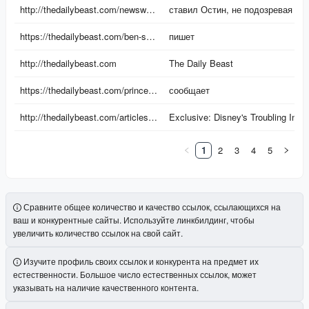
URL
Текст ссылки
http://thedailybeast.com/newsweek/1995/12/17/jane-austen-does-lunch.html
ставил Остин, не подозревая об этом
https://thedailybeast.com/ben-shapiro-bets-donald-trump-regrets-picking-jd-vance
пишет
http://thedailybeast.com
The Daily Beast
https://thedailybeast.com/prince-andrew-set-to-flee-england-for-secret-abu-dhabi-palace/
сообщает
http://thedailybeast.com/articles/2010/06/18/have-the-jonas-brothers-been-eclipsed-by-justin-bieber.html
Exclusive: Disney's Troubling Internal Research on the Jonas Brothers
1
2
3
4
5
Сравните общее количество и качество ссылок, ссылающихся на
ваш и конкурентные сайты. Используйте линкбилдинг, чтобы
увеличить количество ссылок на свой сайт.
Изучите профиль своих ссылок и конкурента на предмет их
естественности. Большое число естественных ссылок, может
указывать на наличие качественного контента.