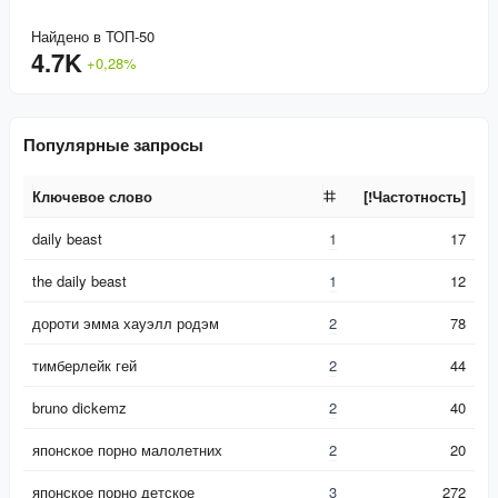
Найдено в ТОП-50
4.7K
+
0,28
%
Популярные запросы
Ключевое слово
[!Частотность]
Ключевое слово
[!Частотность]
daily beast
1
17
the daily beast
1
12
дороти эмма хауэлл родэм
2
78
тимберлейк гей
2
44
bruno dickemz
2
40
японское порно малолетних
2
20
японское порно детское
3
272