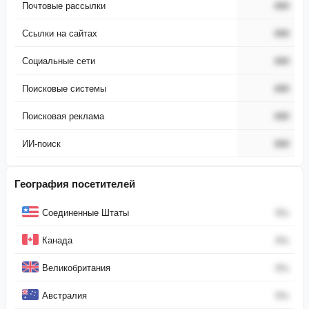
Почтовые рассылки
###
Ссылки на сайтах
###
Социальные сети
###
Поисковые системы
###
Поисковая реклама
###
ИИ-поиск
###
География посетителей
Страна
Процент
Соединенные Штаты
0
%
Канада
0
%
Великобритания
0
%
Австралия
0
%