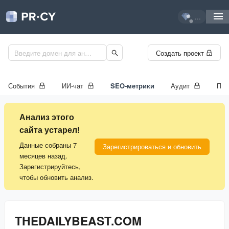
...
Создать проект
События
ИИ-чат
SEO-метрики
Аудит
Про
Анализ этого
сайта устарел!
Данные собраны 7
Зарегистрироваться и обновить
месяцев назад.
Зарегистрируйтесь,
чтобы обновить анализ.
THEDAILYBEAST.COM