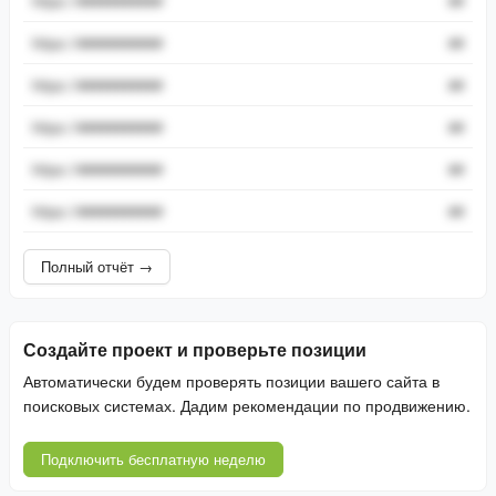
https://###########
##
https://###########
##
https://###########
##
https://###########
##
https://###########
##
https://###########
##
Полный отчёт →
Создайте проект и проверьте позиции
Автоматически будем проверять позиции вашего сайта в
поисковых системах. Дадим рекомендации по продвижению.
Подключить бесплатную неделю