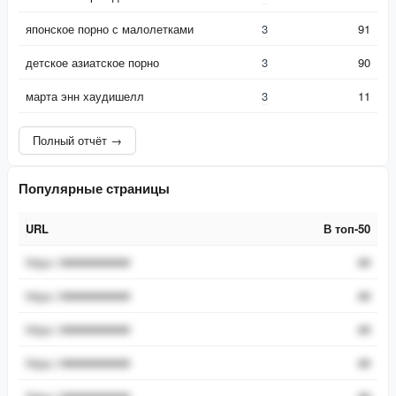
японское порно с малолетками
3
91
детское азиатское порно
3
90
марта энн хаудишелл
3
11
Полный отчёт →
Популярные страницы
URL
В топ-50
URL
В топ-50
https://###########
##
https://###########
##
https://###########
##
https://###########
##