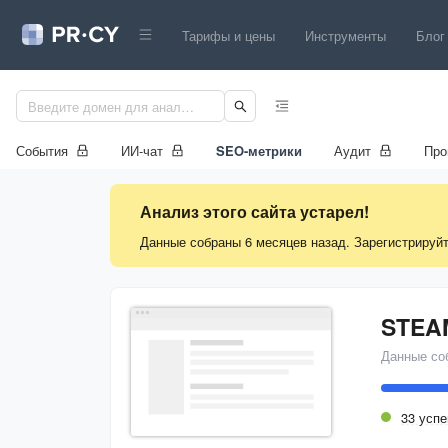
Тарифы и цены
Инструменты
Блог
События
ИИ-чат
SEO-метрики
Аудит
Про
Анализ этого сайта устарел!
Данные собраны 6 месяцев назад. Зарегистрируйт
STEA
Данные со
33 усп