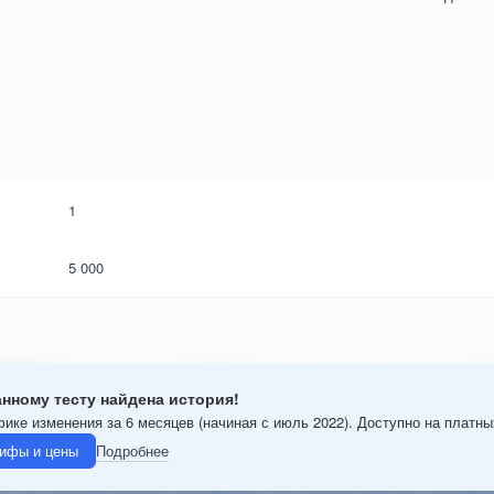
1
5 000
анному тесту найдена история!
фике изменения за 6 месяцев (начиная с июль 2022). Доступно на платн
ифы и цены
Подробнее