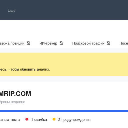
Ещё
верка позиций
ИИ-трекер
Поисковой трафик
Пос
есь, чтобы обновить анализ.
MRIP.COM
браны недавно
ешных теста
1 ошибка
2 предупреждения