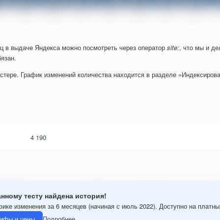
ц в выдаче Яндекса можно посмотреть через оператор
site:
, что мы и д
язан.
стере. График изменений количества находится в разделе «Индексирова
4 190
анному тесту найдена история!
фике изменения за 6 месяцев (начиная с июль 2022). Доступно на платн
ифы и цены
Подробнее