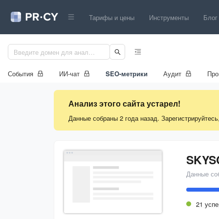
Тарифы и цены
Инструменты
Блог
События
ИИ-чат
SEO-метрики
Аудит
Про
Анализ этого сайта устарел!
Данные собраны 2 года назад. Зарегистрируйтесь
Данные со
21 усп