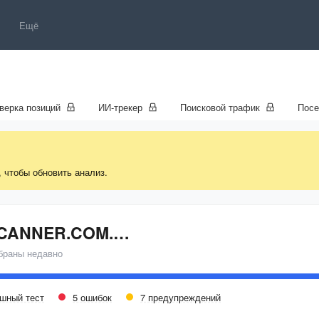
Ещё
верка позиций
ИИ-трекер
Поисковой трафик
Пос
, чтобы обновить анализ.
SKYSCANNER.COM.TR
браны недавно
ешный тест
5 ошибок
7 предупреждений