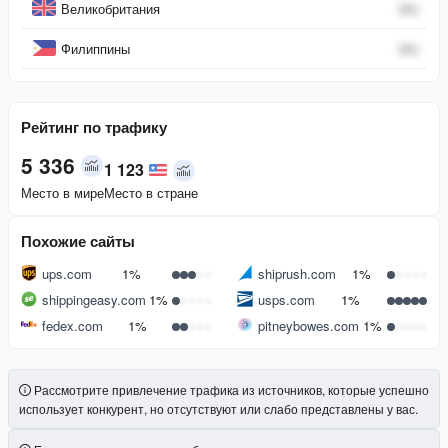
Великобритания
0
%
Филиппины
0
%
Рейтинг по трафику
5 336
1 123
Место в мире
Место в стране
Похожие сайты
ups.com
1%
shiprush.com
1%
shippingeasy.com
1%
usps.com
1%
fedex.com
1%
pitneybowes.com
1%
Рассмотрите привлечение трафика из источников, которые успешно
использует конкурент, но отсутствуют или слабо представлены у вас.