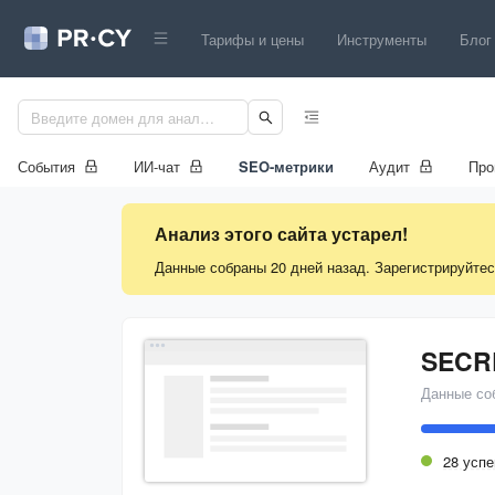
Тарифы и цены
Инструменты
Блог
События
ИИ-чат
SEO-метрики
Аудит
Про
Анализ этого сайта устарел!
Данные собраны 20 дней назад. Зарегистрируйтес
Данные со
28 усп