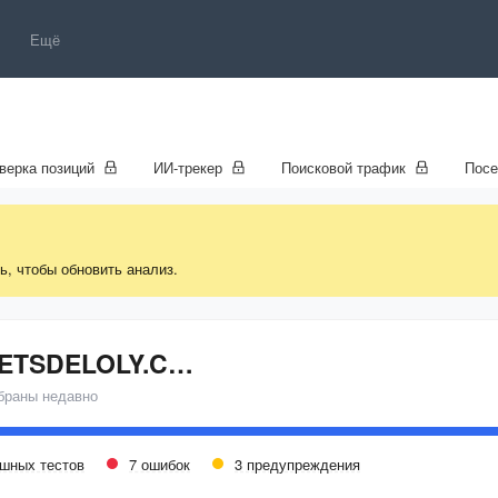
Ещё
верка позиций
ИИ-трекер
Поисковой трафик
Пос
ь, чтобы обновить анализ.
SECRETSDELOLY.COM
браны недавно
ешных тестов
7 ошибок
3 предупреждения