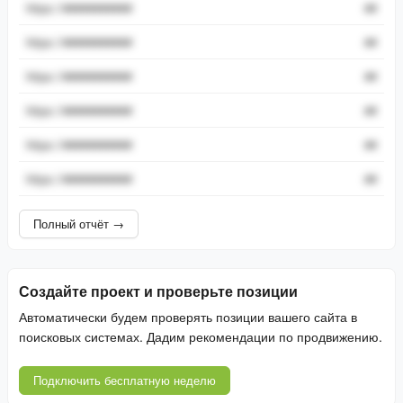
https://###########
##
https://###########
##
https://###########
##
https://###########
##
https://###########
##
https://###########
##
Полный отчёт →
Создайте проект и проверьте позиции
Автоматически будем проверять позиции вашего сайта в
поисковых системах. Дадим рекомендации по продвижению.
Подключить бесплатную неделю