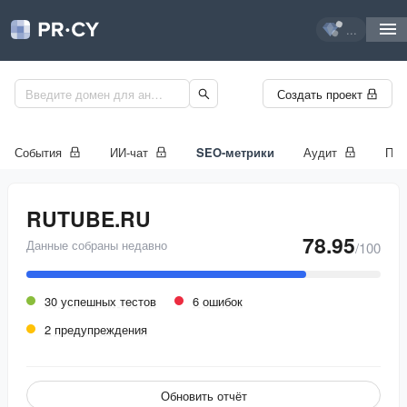
...
Создать проект
События
ИИ-чат
SEO-метрики
Аудит
Про
RUTUBE.RU
78.95
Данные собраны недавно
/100
30 успешных тестов
6 ошибок
2 предупреждения
Обновить отчёт