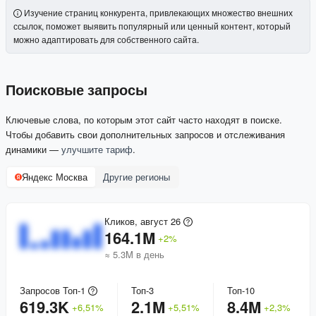
Изучение страниц конкурента, привлекающих множество внешних
ссылок, поможет выявить популярный или ценный контент, который
можно адаптировать для собственного сайта.
Поисковые запросы
Ключевые слова, по которым этот сайт часто находят в поиске.
Чтобы добавить свои дополнительных запросов и отслеживания
динамики —
улучшите тариф
.
Яндекс Москва
Другие регионы
Кликов, август 26
164.1M
+
2
%
≈ 5.3M в день
Запросов Топ-1
Топ-3
Топ-10
619.3K
2.1M
8.4M
+
6,51
%
+
5,51
%
+
2,3
%