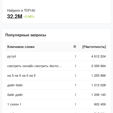
Найдено в ТОП-50
32.2M
+
0,96
%
Популярные запросы
Ключевое слово
[!Частотность]
Ключевое слово
[!Частотность]
рутуб
1
4 612 204
смотреть онлайн смотреть бесплатно онлайн
1
3 359 994
на 5 на 5 на 5 на 5
1
1 255 896
дабл бабл
1
1 213 028
бабл дабл
1
1 206 140
1 сезон 1
1
602 459