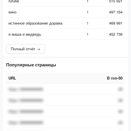
rutube
1
515 921
кино
1
497 164
истинное образование дорама
1
469 991
и маша и медведь
1
452 736
Полный отчёт →
Популярные страницы
URL
В топ-50
URL
В топ-50
https://###########
##
https://###########
##
https://###########
##
https://###########
##