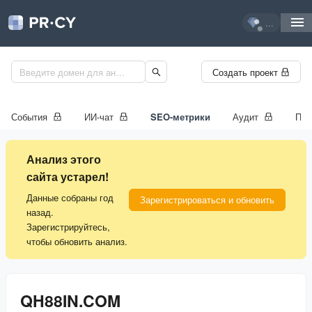
...
Создать проект
События
ИИ-чат
SEO-метрики
Аудит
Про
Анализ этого
сайта устарел!
Данные собраны год
Зарегистрироваться и обновить
назад.
Зарегистрируйтесь,
чтобы обновить анализ.
QH88IN.COM