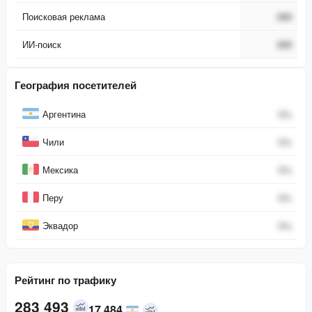
Поисковая реклама
###
ИИ-поиск
###
География посетителей
Страна
Процент
Аргентина
0
%
Чили
0
%
Мексика
0
%
Перу
0
%
Эквадор
0
%
Рейтинг по трафику
283 493
17 484