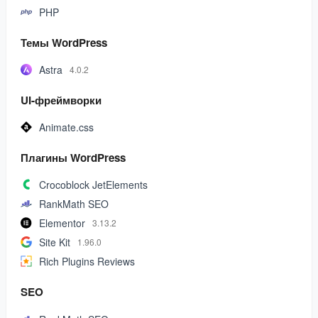
PHP
Темы WordPress
Astra
4.0.2
UI-фреймворки
Animate.css
Плагины WordPress
Crocoblock JetElements
RankMath SEO
Elementor
3.13.2
Site Kit
1.96.0
Rich Plugins Reviews
SEO