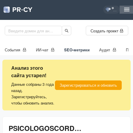
...
Создать проект
События
ИИ-чат
SEO-метрики
Аудит
Про
Анализ этого
сайта устарел!
Данные собраны 3 года
Зарегистрироваться и обновить
назад.
Зарегистрируйтесь,
чтобы обновить анализ.
PSICOLOGOSCORDOBA.ORG