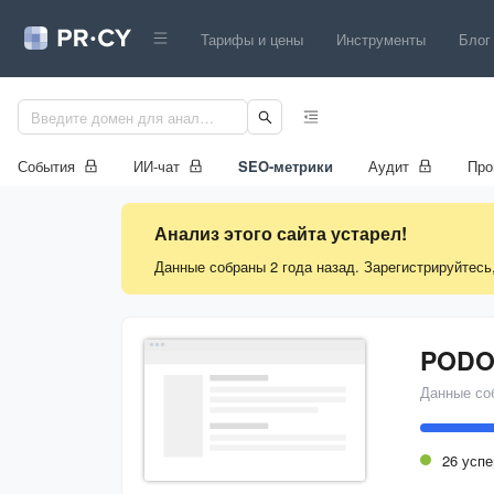
Тарифы и цены
Инструменты
Блог
События
ИИ-чат
SEO-метрики
Аудит
Про
Анализ этого сайта устарел!
Данные собраны 2 года назад. Зарегистрируйтесь
PODO
Данные со
26 усп