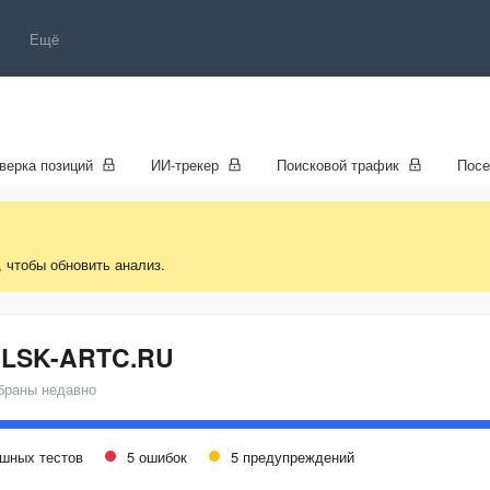
Ещё
верка позиций
ИИ-трекер
Поисковой трафик
Пос
, чтобы обновить анализ.
LSK-ARTC.RU
браны недавно
ешных тестов
5 ошибок
5 предупреждений