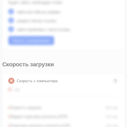
Аудит сайта, необходим чтобы:
найти все 404-ые ошибки;
увидеть битые ссылки;
найти проблемы с мета-тегами.
Начать сканирование
Скорость загрузки
Скорость с компьютера
0
/ 100
Скорость загрузки
8,0
сек.
Первая отрисовка контента (FCP)
3,0
сек.
Отрисовка крупного контента (LCP)
3,0
сек.