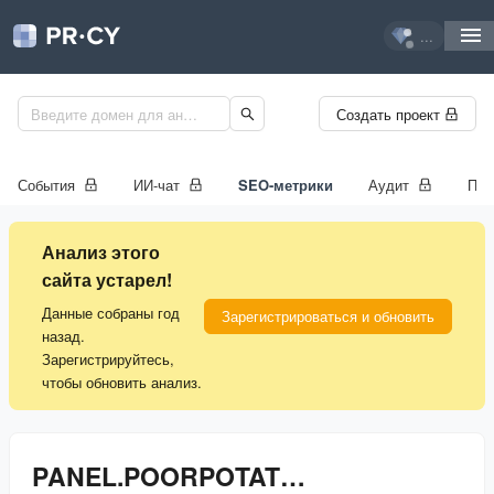
...
Создать проект
События
ИИ-чат
SEO-метрики
Аудит
Про
Анализ этого
сайта устарел!
Данные собраны год
Зарегистрироваться и обновить
назад.
Зарегистрируйтесь,
чтобы обновить анализ.
PANEL.POORPOTATO.FUN