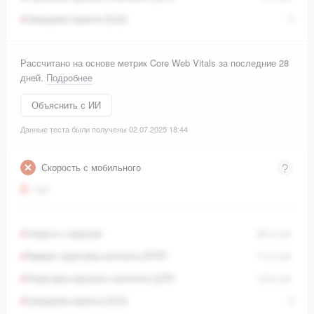
Смещение макета (CLS)
0
Рассчитано на основе метрик Core Web Vitals за последние 28
дней.
Подробнее
Объяснить с ИИ
Данные теста были получены 02.07.2025 18:44
Скорость с мобильного
0
/ 100
Скорость загрузки
22,4
сек.
Первая отрисовка контента (FCP)
11,0
сек.
Отрисовка крупного контента (LCP)
13,0
сек.
Смещение макета (CLS)
0