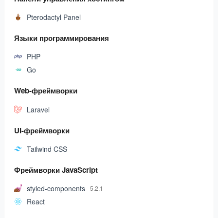
Pterodactyl Panel
Языки программирования
PHP
Go
Web-фреймворки
Laravel
UI-фреймворки
Tailwind CSS
Фреймворки JavaScript
styled-components
5.2.1
React