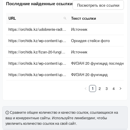
Последние найденные ссылки
Посмотреть все ссылки
URL
Текст ссылки
URL
Текст ссылки
https://orchids.kz/udobrenie-radifarm/
Источник
https://orchids.kz/wp-content/uploads/2021/05/czvety-2048x1821.jpg
Орхидея стейси фото
https://orchids.kz/fizan-20-fungicid/
Источник
https://orchids.kz/wp-content/uploads/2023/05/1000058847-600x1067.jpg
ФИЗАН 20 фунгицид последнего поколения
https://orchids.kz/wp-content/uploads/2023/05/1000059118-600x600.jpg
ФИЗАН 20 фунгицид
1
2
3
4
Сравните общее количество и качество ссылок, ссылающихся на
ваш и конкурентные сайты. Используйте линкбилдинг, чтобы
увеличить количество ссылок на свой сайт.