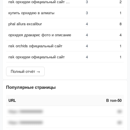
nsk орхидеи официальный сайт каталог
3
2
купить орхидею в алматы
3
1
phal allura excalibur
4
8
орхидея дракарис фото и описание
4
4
nsk orchids официальный сайт
4
1
nsk орхидеи официальный сайт
4
1
Полный отчёт →
Популярные страницы
URL
В топ-50
URL
В топ-50
https://###########
##
https://###########
##