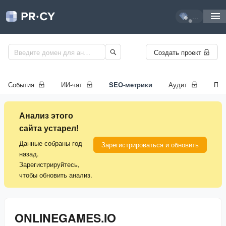
...
Создать проект
События
ИИ-чат
SEO-метрики
Аудит
Про
Анализ этого
сайта устарел!
Данные собраны год
Зарегистрироваться и обновить
назад.
Зарегистрируйтесь,
чтобы обновить анализ.
ONLINEGAMES.IO