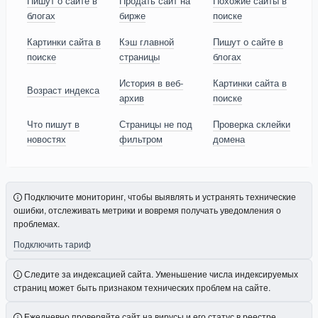
Пишут о сайте в
Продать сайт на
Похожие сайты в
блогах
бирже
поиске
Картинки сайта в
Кэш главной
Пишут о сайте в
поиске
страницы
блогах
История в веб-
Картинки сайта в
Возраст индекса
архив
поиске
Что пишут в
Страницы не под
Проверка склейки
новостях
фильтром
домена
Подключите мониторинг, чтобы выявлять и устранять технические
ошибки, отслеживать метрики и вовремя получать уведомления о
проблемах.
Подключить тариф
Следите за индексацией сайта. Уменьшение числа индексируемых
страниц может быть признаком технических проблем на сайте.
Ежедневно проверяйте сайт на вирусы и его статус в реестре