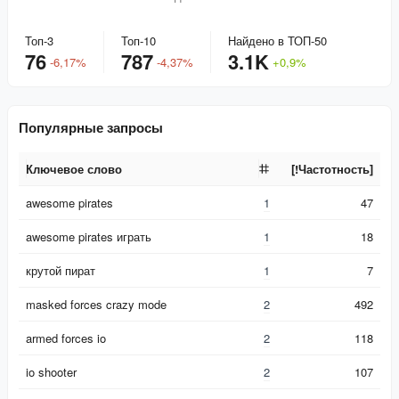
Топ-3
Топ-10
Найдено в ТОП-50
76
787
3.1K
-
6,17
%
-
4,37
%
+
0,9
%
Популярные запросы
Ключевое слово
[!Частотность]
Ключевое слово
[!Частотность]
awesome pirates
1
47
awesome pirates играть
1
18
крутой пират
1
7
masked forces crazy mode
2
492
armed forces io
2
118
io shooter
2
107