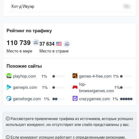
Кот-д’Ивуар
0
%
Рейтинг по трафику
110 739
37 634
Место в мире
Место в стране
Похожие сайты
playhop.com
1%
games-4-free.com
1%
top-
gamepix.com
1%
1%
browsergames.com
gameforge.com
1%
crazygames.com
1%
Рассмотрите привлечение трафика из источников, которые успешно
использует конкурент, но отсутствуют или слабо представлены у вас.
Если конкурент успешно работает с определенными регионами,