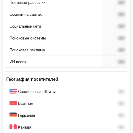
Почтовые рассылки
###
Ссылки на сайтах
###
Социальные сети
###
Поисковые системы
###
Поисковая реклама
###
ИИ-поиск
###
География посетителей
Страна
Процент
Соединенные Штаты
0
%
Вьетнам
0
%
Германия
0
%
Канада
0
%