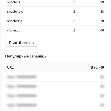
shooter z
2
93
shooter zio
2
88
shooterzio
2
78
shoterzio
2
66
Полный отчёт →
Популярные страницы
URL
В топ-50
URL
В топ-50
https://###########
##
https://###########
##
https://###########
##
https://###########
##