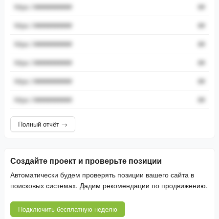
https://###########
##
https://###########
##
https://###########
##
https://###########
##
https://###########
##
https://###########
##
Полный отчёт →
Создайте проект и проверьте позиции
Автоматически будем проверять позиции вашего сайта в
поисковых системах. Дадим рекомендации по продвижению.
Подключить бесплатную неделю