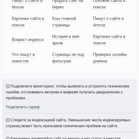
Пишут о сайте в
Продать сайт на
Похожие сайты в
блогах
бирже
поиске
Картинки сайта в
Кэш главной
Пишут о сайте в
поиске
страницы
блогах
История в веб-
Картинки сайта в
Возраст индекса
архив
поиске
Что пишут в
Страницы не под
Проверка склейки
новостях
фильтром
домена
Подключите мониторинг, чтобы выявлять и устранять технические
ошибки, отслеживать метрики и вовремя получать уведомления о
проблемах.
Подключить тариф
Следите за индексацией сайта. Уменьшение числа индексируемых
страниц может быть признаком технических проблем на сайте.
Ежедневно проверяйте сайт на вирусы и его статус в реестре