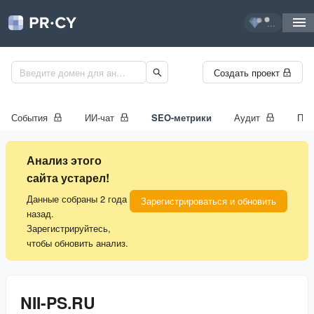
...
Создать проект
События
ИИ-чат
SEO-метрики
Аудит
Про
Анализ этого
сайта устарел!
Данные собраны 2 года
Зарегистрироваться и обновить
назад.
Зарегистрируйтесь,
чтобы обновить анализ.
NII-PS.RU