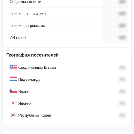
Социальные сети
###
Поисковые системы
###
Поисковая реклама
###
ИИ-поиск
###
География посетителей
Страна
Процент
Соединенные Штаты
0
%
Нидерланды
0
%
Чехия
0
%
Япония
0
%
Республика Корея
0
%