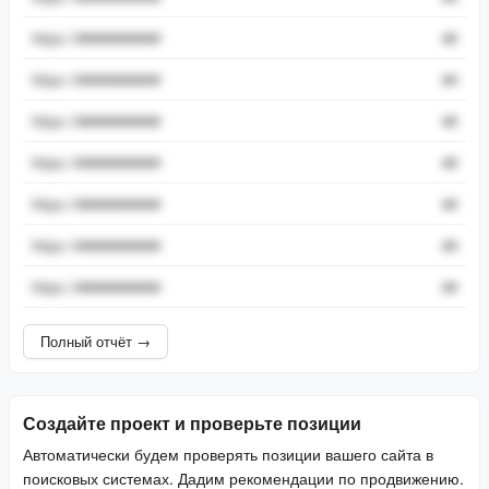
https://###########
##
https://###########
##
https://###########
##
https://###########
##
https://###########
##
https://###########
##
https://###########
##
Полный отчёт →
Создайте проект и проверьте позиции
Автоматически будем проверять позиции вашего сайта в
поисковых системах. Дадим рекомендации по продвижению.