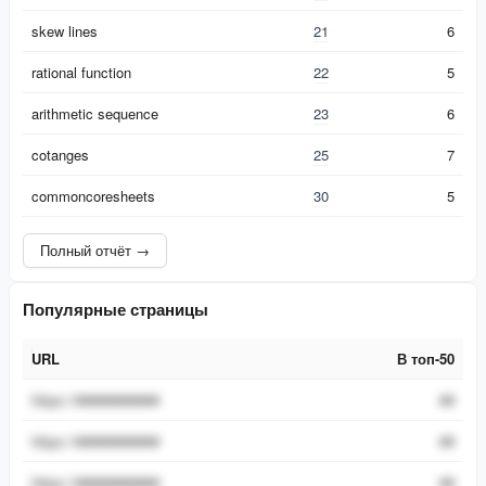
skew lines
21
6
rational function
22
5
arithmetic sequence
23
6
cotanges
25
7
commoncoresheets
30
5
Полный отчёт →
Популярные страницы
URL
В топ-50
URL
В топ-50
https://###########
##
https://###########
##
https://###########
##