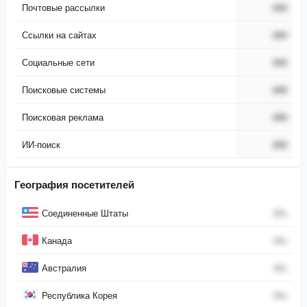
Почтовые рассылки
###
Ссылки на сайтах
###
Социальные сети
###
Поисковые системы
###
Поисковая реклама
###
ИИ-поиск
###
География посетителей
Страна
Процент
Соединенные Штаты
0
%
Канада
0
%
Австралия
0
%
Республика Корея
0
%