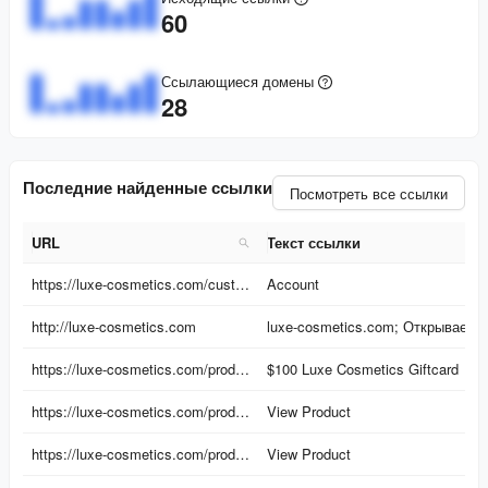
60
Ссылающиеся домены
28
Последние найденные ссылки
Посмотреть все ссылки
URL
Текст ссылки
URL
Текст ссылки
https://luxe-cosmetics.com/customer_authentication/redirect?locale=en&region_country=US
Account
http://luxe-cosmetics.com
luxe-cosmetics.com; Открывает новую вкладку
https://luxe-cosmetics.com/products/100-luxe-cosmetics-giftcard
$100 Luxe Cosmetics Giftcard
https://luxe-cosmetics.com/products/hair-storage-bag-2-pack
View Product
https://luxe-cosmetics.com/products/halo-hair-curlers
View Product