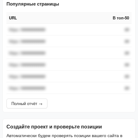
Популярные страницы
URL
В топ-50
URL
В топ-50
https://###########
##
https://###########
##
https://###########
##
https://###########
##
https://###########
##
https://###########
##
Полный отчёт →
Создайте проект и проверьте позиции
Автоматически будем проверять позиции вашего сайта в