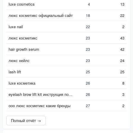
Ключевое слово
[!Частотность]
luxe cosmetics
4
13
люкс косметикс официальный сайт
18
22
luxe nail
22
2
люкс косметикс
23
43
hair growth serum
23
42
люкс нейлс
23
24
lash lift
25
25
luxe косметика
26
8
eyelash brow lift kit инструкция по применению
26
3
ооо люкс косметикс какие бренды
27
2
Полный отчёт →