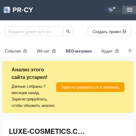
...
Создать проект
События
ИИ-чат
SEO-метрики
Аудит
Про
Анализ этого
сайта устарел!
Данные собраны 7
Зарегистрироваться и обновить
месяцев назад.
Зарегистрируйтесь,
чтобы обновить анализ.
LUXE-COSMETICS.COM