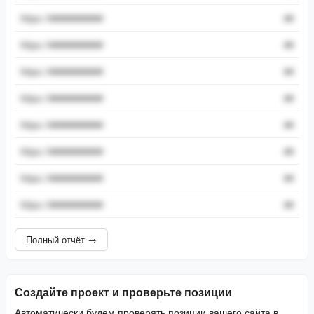
https://###########
##
https://###########
##
https://###########
##
https://###########
##
https://###########
##
https://###########
##
https://###########
##
https://###########
##
Полный отчёт →
Создайте проект и проверьте позиции
Автоматически будем проверять позиции вашего сайта в