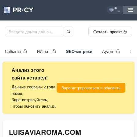
...
Создать проект
События
ИИ-чат
SEO-метрики
Аудит
Про
Анализ этого
сайта устарел!
Данные собраны 2 года
Зарегистрироваться и обновить
назад.
Зарегистрируйтесь,
чтобы обновить анализ.
LUISAVIAROMA.COM