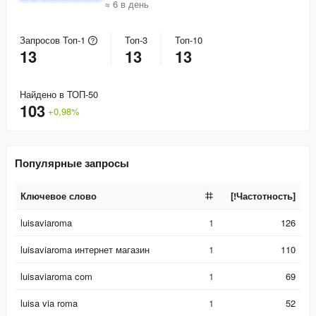
≈ 6 в день
Запросов Топ-1
Топ-3
Топ-10
13
13
13
Найдено в ТОП-50
103
+
0,98
%
Популярные запросы
Ключевое слово
[!Частотность]
Ключевое слово
[!Частотность]
luisaviaroma
1
126
luisaviaroma интернет магазин
1
110
luisaviaroma com
1
69
luisa via roma
1
52