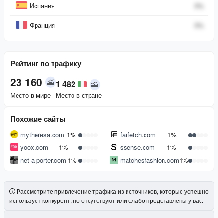
Испания
0
%
Франция
0
%
Рейтинг по трафику
23 160
1 482
Место в мире
Место в стране
Похожие сайты
mytheresa.com
1%
farfetch.com
1%
yoox.com
1%
ssense.com
1%
net-a-porter.com
1%
matchesfashion.com
1%
Рассмотрите привлечение трафика из источников, которые успешно
использует конкурент, но отсутствуют или слабо представлены у вас.