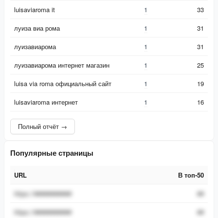
luisaviaroma it
1
33
луиза виа рома
1
31
луизавиарома
1
31
луизавиарома интернет магазин
1
25
luisa via roma официальный сайт
1
19
luisaviaroma интернет
1
16
Полный отчёт →
Популярные страницы
URL
В топ-50
URL
В топ-50
https://###########
##
https://###########
##