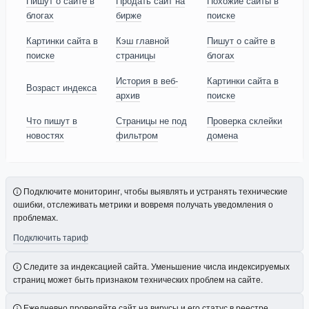
Пишут о сайте в
Продать сайт на
Похожие сайты в
блогах
бирже
поиске
Картинки сайта в
Кэш главной
Пишут о сайте в
поиске
страницы
блогах
История в веб-
Картинки сайта в
Возраст индекса
архив
поиске
Что пишут в
Страницы не под
Проверка склейки
новостях
фильтром
домена
Подключите мониторинг, чтобы выявлять и устранять технические
ошибки, отслеживать метрики и вовремя получать уведомления о
проблемах.
Подключить тариф
Следите за индексацией сайта. Уменьшение числа индексируемых
страниц может быть признаком технических проблем на сайте.
Ежедневно проверяйте сайт на вирусы и его статус в реестре