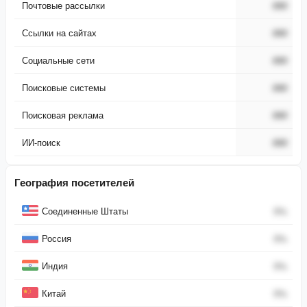
Почтовые рассылки
###
Ссылки на сайтах
###
Социальные сети
###
Поисковые системы
###
Поисковая реклама
###
ИИ-поиск
###
География посетителей
Страна
Процент
Соединенные Штаты
0
%
Россия
0
%
Индия
0
%
Китай
0
%