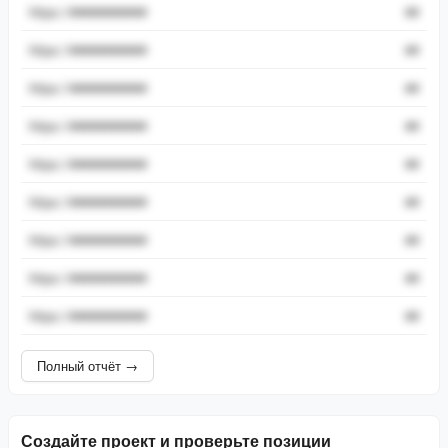
https://###########
##
https://###########
##
https://###########
##
https://###########
##
https://###########
##
https://###########
##
https://###########
##
https://###########
##
https://###########
##
Полный отчёт →
Создайте проект и проверьте позиции