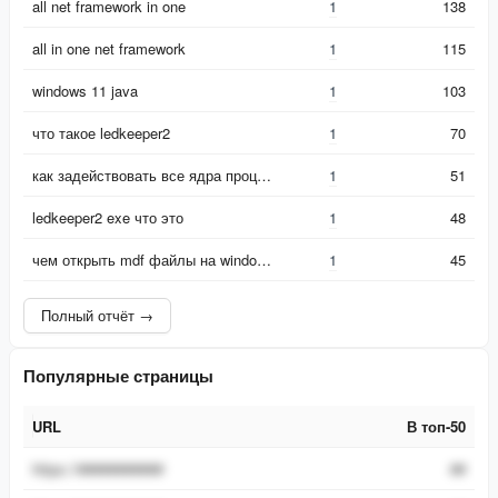
all net framework in one
1
138
all in one net framework
1
115
windows 11 java
1
103
что такое ledkeeper2
1
70
как задействовать все ядра процессора в windows 11
1
51
ledkeeper2 exe что это
1
48
чем открыть mdf файлы на windows 11
1
45
Полный отчёт →
Популярные страницы
URL
В топ-50
URL
В топ-50
https://###########
##