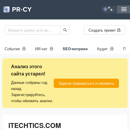
...
Создать проект
События
ИИ-чат
SEO-метрики
Аудит
Про
Анализ этого
сайта устарел!
Данные собраны год
Зарегистрироваться и обновить
назад.
Зарегистрируйтесь,
чтобы обновить анализ.
ITECHTICS.COM