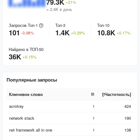
79.3K
+
21
%
≈ 2.6K в день
Запросов Топ-1
Топ-3
Топ-10
101
1.4K
10.8K
-
0,98
%
+
0,29
%
+
0,17
%
Найдено в ТОП-50
36K
+
0,15
%
Популярные запросы
Ключевое слово
[!Частотность]
Ключевое слово
[!Частотность]
acrotray
1
424
network stack
1
190
net framework all in one
1
138