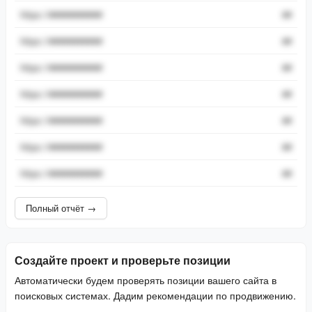
https://###########
##
https://###########
##
https://###########
##
https://###########
##
https://###########
##
https://###########
##
https://###########
##
Полный отчёт →
Создайте проект и проверьте позиции
Автоматически будем проверять позиции вашего сайта в
поисковых системах. Дадим рекомендации по продвижению.