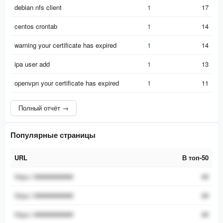
debian nfs client
1
17
centos crontab
1
14
warning your certificate has expired
1
14
ipa user add
1
13
openvpn your certificate has expired
1
11
Полный отчёт →
Популярные страницы
URL
В топ-50
URL
В топ-50
https://###########
##
https://###########
##
https://###########
##