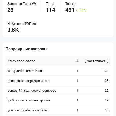
Запросов Топ-1
Топ-3
Топ-10
26
114
461
+
0,22
%
Найдено в ТОП-50
3.6K
Популярные запросы
Ключевое слово
[!Частотность]
Ключевое слово
[!Частотность]
wireguard client mikrotik
1
134
цепочка ssl сертификатов
1
35
centos 7 install docker compose
1
22
ipv6 ростелеком настройка
1
19
your certificate has expired
1
18