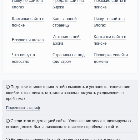
Пишут о сайте в
Продать сайт на
Похожие сайты в
блогах
бирже
поиске
Картинки сайта в
Кэш главной
Пишут о сайте в
поиске
страницы
блогах
История в веб-
Картинки сайта в
Возраст индекса
архив
поиске
Что пишут в
Страницы не под
Проверка склейки
новостях
фильтром
домена
Подключите мониторинг, чтобы выявлять и устранять технические
ошибки, отслеживать метрики и вовремя получать уведомления о
проблемах.
Подключить тариф
Следите за индексацией сайта. Уменьшение числа индексируемых
страниц может быть признаком технических проблем на сайте.
Ежедневно проверяйте сайт на вирусы и его статус в реестре