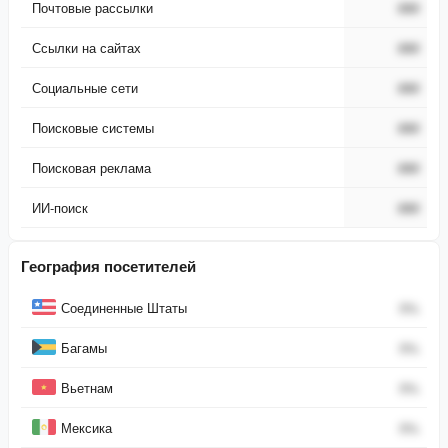
Почтовые рассылки
###
Ссылки на сайтах
###
Социальные сети
###
Поисковые системы
###
Поисковая реклама
###
ИИ-поиск
###
География посетителей
Страна
Процент
Соединенные Штаты
0
%
Багамы
0
%
Вьетнам
0
%
Мексика
0
%