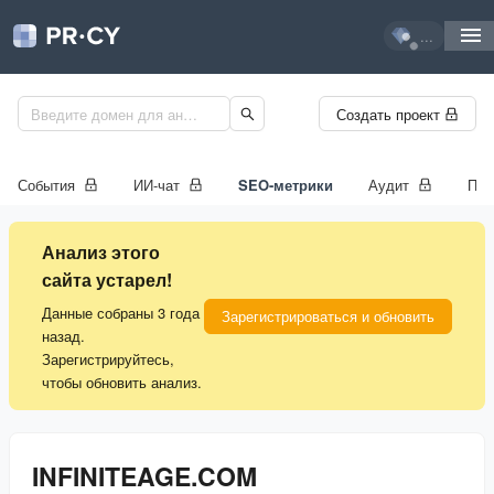
...
Создать проект
События
ИИ-чат
SEO-метрики
Аудит
Про
Анализ этого
сайта устарел!
Данные собраны 3 года
Зарегистрироваться и обновить
назад.
Зарегистрируйтесь,
чтобы обновить анализ.
INFINITEAGE.COM