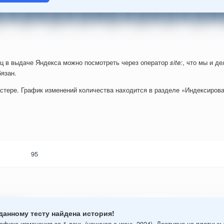
ц в выдаче Яндекса можно посмотреть через оператор
site:
, что мы и д
язан.
стере. График изменений количества находится в разделе «Индексирова
95
данному тесту найдена история!
афике изменения за 1 день (начиная с июнь 2024). Доступно на платных