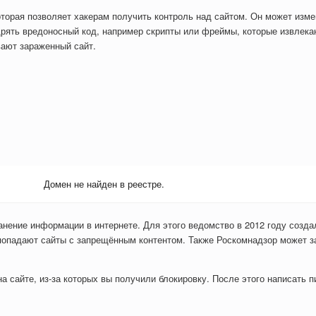
оторая позволяет хакерам получить контроль над сайтом. Он может изм
рять вредоносный код, например скрипты или фреймы, которые извлекаю
вают зараженный сайт.
Домен не найден в реестре.
анение информации в интернете. Для этого ведомство в 2012 году созда
попадают сайты с запрещённым контентом. Также Роскомнадзор может з
 сайте, из-за которых вы получили блокировку. После этого написать пи