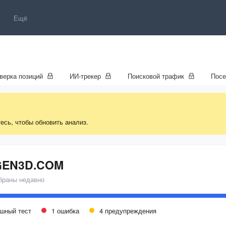
Ещё
верка позиций
ИИ-трекер
Поисковой трафик
Пос
есь, чтобы обновить анализ.
EN3D.COM
браны недавно
ешный тест
1 ошибка
4 предупреждения