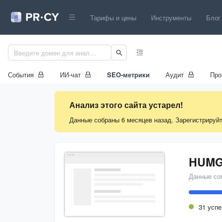
Тарифы и цены
Инструменты
Блог
События
ИИ-чат
SEO-метрики
Аудит
Про
Анализ этого сайта устарел!
Данные собраны 6 месяцев назад. Зарегистрируйт
HUMG
Данные со
31 усп