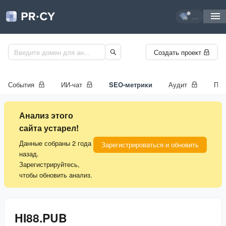
...
Создать проект
События
ИИ-чат
SEO-метрики
Аудит
Про
Анализ этого
сайта устарел!
Данные собраны 2 года
Зарегистрироваться и обновить
назад.
Зарегистрируйтесь,
чтобы обновить анализ.
HI88.PUB