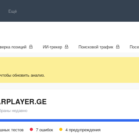
Ещё
верка позиций
ИИ-трекер
Поисковой трафик
Пос
 чтобы обновить анализ.
ARPLAYER.GE
браны недавно
ешных тестов
7 ошибок
4 предупреждения