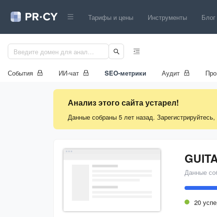
Тарифы и цены
Инструменты
Блог
События
ИИ-чат
SEO-метрики
Аудит
Про
Анализ этого сайта устарел!
Данные собраны 5 лет назад. Зарегистрируйтесь,
GUIT
Данные со
20 усп