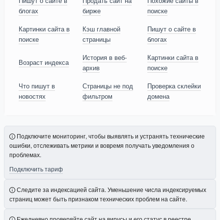
Пишут о сайте в
Продать сайт на
Похожие сайты в
блогах
бирже
поиске
Картинки сайта в
Кэш главной
Пишут о сайте в
поиске
страницы
блогах
История в веб-
Картинки сайта в
Возраст индекса
архив
поиске
Что пишут в
Страницы не под
Проверка склейки
новостях
фильтром
домена
Подключите мониторинг, чтобы выявлять и устранять технические
ошибки, отслеживать метрики и вовремя получать уведомления о
проблемах.
Подключить тариф
Следите за индексацией сайта. Уменьшение числа индексируемых
страниц может быть признаком технических проблем на сайте.
Ежедневно проверяйте сайт на вирусы и его статус в реестре