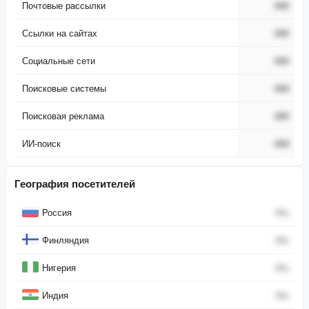
Почтовые рассылки
###
Ссылки на сайтах
###
Социальные сети
###
Поисковые системы
###
Поисковая реклама
###
ИИ-поиск
###
География посетителей
Страна
Процент
Россия
0
%
Финляндия
0
%
Нигерия
0
%
Индия
0
%