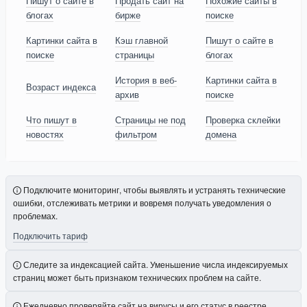
Пишут о сайте в
Продать сайт на
Похожие сайты в
блогах
бирже
поиске
Картинки сайта в
Кэш главной
Пишут о сайте в
поиске
страницы
блогах
История в веб-
Картинки сайта в
Возраст индекса
архив
поиске
Что пишут в
Страницы не под
Проверка склейки
новостях
фильтром
домена
Подключите мониторинг, чтобы выявлять и устранять технические
ошибки, отслеживать метрики и вовремя получать уведомления о
проблемах.
Подключить тариф
Следите за индексацией сайта. Уменьшение числа индексируемых
страниц может быть признаком технических проблем на сайте.
Ежедневно проверяйте сайт на вирусы и его статус в реестре