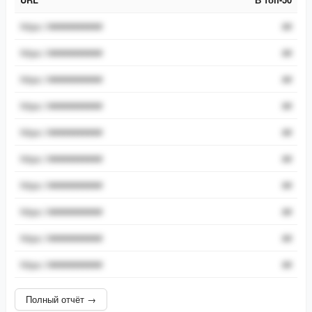
URL
В топ-50
https://###########
##
https://###########
##
https://###########
##
https://###########
##
https://###########
##
https://###########
##
https://###########
##
https://###########
##
https://###########
##
https://###########
##
Полный отчёт →