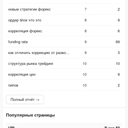
новые стратегии форекс
7
2
ордер блок что это
8
9
корреляция форекс
8
6
funding rate
9
69
как отличить коррекцию от разворота тренда
9
3
структура рынка трейдинг
10
10
корреляция цен
10
9
пипов
10
2
Полный отчёт →
Популярные страницы
URL
В топ-50