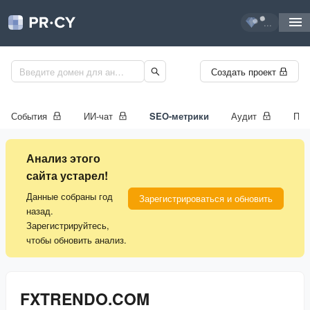
...
Создать проект
События
ИИ-чат
SEO-метрики
Аудит
Про
Анализ этого
сайта устарел!
Данные собраны год
Зарегистрироваться и обновить
назад.
Зарегистрируйтесь,
чтобы обновить анализ.
FXTRENDO.COM