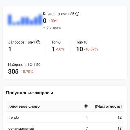
Кликов, август 25
0
-
100
%
≈ 0 в день
Запросов Топ-1
Топ-3
Топ-10
1
1
10
-
50
%
-
16,67
%
Найдено в ТОП-50
305
-
15,75
%
Популярные запросы
Ключевое слово
[!Частотность]
Ключевое слово
[!Частотность]
trendo
1
12
сентимальный
7
18