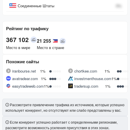
Соединенные Штаты
0
%
Рейтинг по трафику
367 102
21 255
Место в мире
Место в стране
Похожие сайты
iranbourse.net
1%
chortkee.com
1%
avatradear.com
1%
investmenthouse.com
1%
easytradeweb.com
1%
tradersup.com
1%
Рассмотрите привлечение трафика из источников, которые успешно
использует конкурент, но отсутствуют или слабо представлены у вас.
Если конкурент успешно работает с определенными регионами,
рассмотрите возможность усиления присутствия в этих зонах.