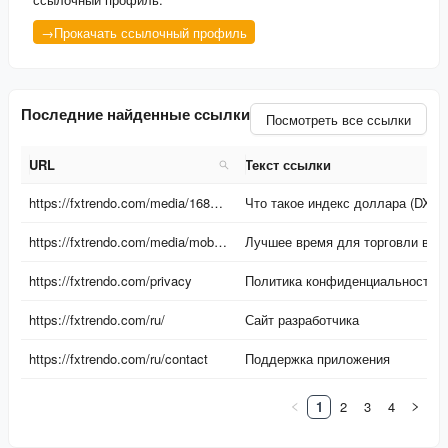
→
Прокачать ссылочный профиль
Последние найденные ссылки
Посмотреть все ссылки
URL
Текст ссылки
URL
Текст ссылки
https://fxtrendo.com/media/1680200013.png
Что такое индекс доллара (DXY)? Почему индекс доллара важен для торговли?
https://fxtrendo.com/media/mobile/1690208547.png
Лучшее время для торговли валютными парами на рынке форекс
https://fxtrendo.com/privacy
Политика конфиденциальности
https://fxtrendo.com/ru/
Сайт разработчика
https://fxtrendo.com/ru/contact
Поддержка приложения
1
2
3
4