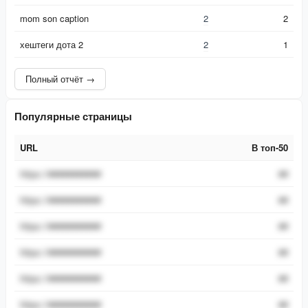
mom son caption
2
2
хештеги дота 2
2
1
Полный отчёт →
Популярные страницы
URL
В топ-50
URL
В топ-50
https://###########
##
https://###########
##
https://###########
##
https://###########
##
https://###########
##
https://###########
##