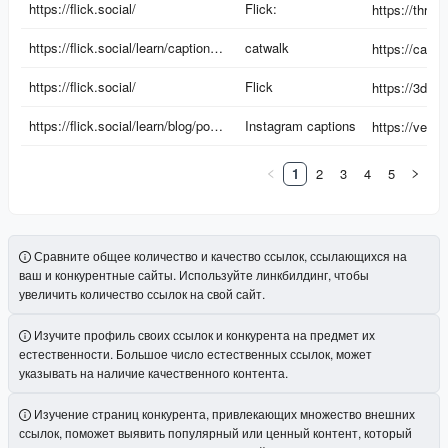
https://flick.social/
Flick:
https://flick.social/learn/captions/sissy-captions-instagram
catwalk
https://flick.social/
Flick
https://3drad
https://flick.social/learn/blog/post/clever-instagram-captions
Instagram captions
1
2
3
4
5
Сравните общее количество и качество ссылок, ссылающихся на
ваш и конкурентные сайты. Используйте линкбилдинг, чтобы
увеличить количество ссылок на свой сайт.
Изучите профиль своих ссылок и конкурента на предмет их
естественности. Большое число естественных ссылок, может
указывать на наличие качественного контента.
Изучение страниц конкурента, привлекающих множество внешних
ссылок, поможет выявить популярный или ценный контент, который