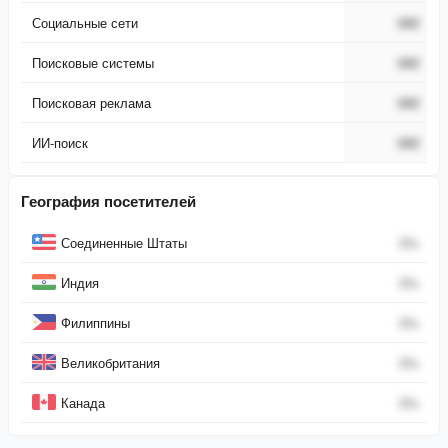
Социальные сети
###
Поисковые системы
###
Поисковая реклама
###
ИИ-поиск
###
География посетителей
Страна
Процент
Соединенные Штаты
0
%
Индия
0
%
Филиппины
0
%
Великобритания
0
%
Канада
0
%