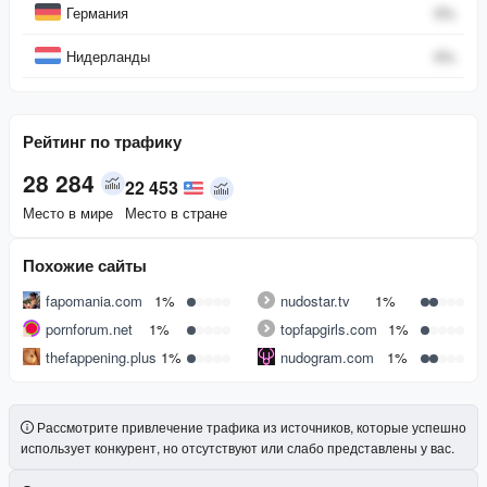
Германия
0
%
Нидерланды
0
%
Рейтинг по трафику
28 284
22 453
Место в мире
Место в стране
Похожие сайты
fapomania.com
1%
nudostar.tv
1%
pornforum.net
1%
topfapgirls.com
1%
thefappening.plus
1%
nudogram.com
1%
Рассмотрите привлечение трафика из источников, которые успешно
использует конкурент, но отсутствуют или слабо представлены у вас.