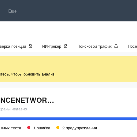
Ещё
верка позиций
ИИ-трекер
Поисковой трафик
Пос
тесь, чтобы обновить анализ.
EVIDENCENETWORK.CA
браны недавно
ешных теста
1 ошибка
2 предупреждения