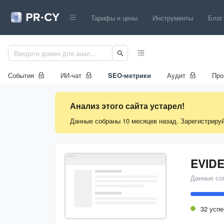
Тарифы и цены
Инструменты
Блог
События
ИИ-чат
SEO-метрики
Аудит
Про
Анализ этого сайта устарел!
Данные собраны 10 месяцев назад. Зарегистрируй
Данные со
32 усп