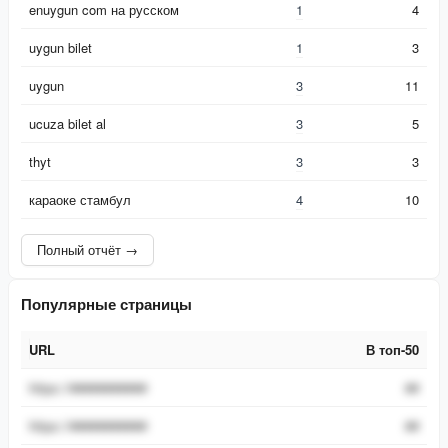
enuygun com на русском
1
4
uygun bilet
1
3
uygun
3
11
ucuza bilet al
3
5
thyt
3
3
караоке стамбул
4
10
Полный отчёт →
Популярные страницы
URL
В топ-50
URL
В топ-50
https://###########
##
https://###########
##