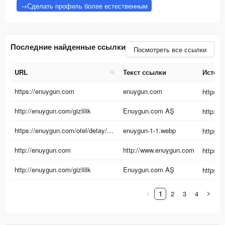
→
Сделать профиль более естественным
Последние найденные ссылки
Посмотреть все ссылки
URL
Текст ссылки
Источ
URL
Текст ссылки
Источ
https://enuygun.com
enuygun.com
http://enuygun.com/gizlilik
Enuygun.com AŞ
https://enuygun.com/otel/detay/safari-hotel-72540/
enuygun-1-1.webp
http://enuygun.com
http://www.enuygun.com
http://enuygun.com/gizlilik
Enuygun.com AŞ
1
2
3
4