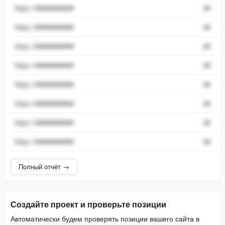
https://###########
##
https://###########
##
https://###########
##
https://###########
##
https://###########
##
https://###########
##
https://###########
##
https://###########
##
Полный отчёт →
Создайте проект и проверьте позиции
Автоматически будем проверять позиции вашего сайта в