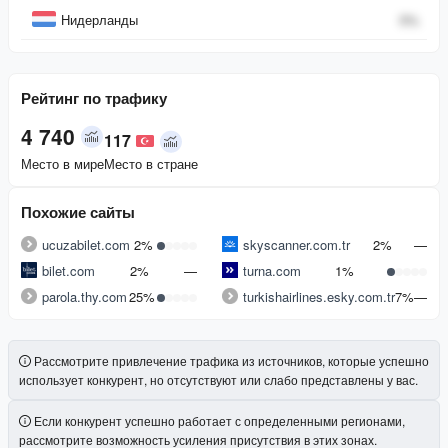
Нидерланды
0
%
Рейтинг по трафику
4 740
117
Место в мире
Место в стране
Похожие сайты
ucuzabilet.com
2%
skyscanner.com.tr
2%
—
bilet.com
2%
—
turna.com
1%
parola.thy.com
25%
turkishairlines.esky.com.tr
7%
—
Рассмотрите привлечение трафика из источников, которые успешно
использует конкурент, но отсутствуют или слабо представлены у вас.
Если конкурент успешно работает с определенными регионами,
рассмотрите возможность усиления присутствия в этих зонах.