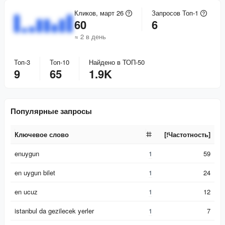
Кликов, март 26
Запросов Топ-1
60
6
≈ 2 в день
Топ-3
Топ-10
Найдено в ТОП-50
9
65
1.9K
Популярные запросы
Ключевое слово
[!Частотность]
Ключевое слово
[!Частотность]
enuygun
1
59
en uygun bilet
1
24
en ucuz
1
12
istanbul da gezilecek yerler
1
7