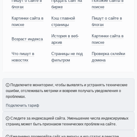
Пишут о сайте в
Продать сайт на
Похожие сайты в
блогах
бирже
поиске
Картинки сайта в
Кэш главной
Пишут о сайте в
поиске
страницы
блогах
История в веб-
Картинки сайта в
Возраст индекса
архив
поиске
Что пишут в
Страницы не под
Проверка склейки
новостях
фильтром
домена
Подключите мониторинг, чтобы выявлять и устранять технические
ошибки, отслеживать метрики и вовремя получать уведомления о
проблемах.
Подключить тариф
Следите за индексацией сайта. Уменьшение числа индексируемых
страниц может быть признаком технических проблем на сайте.
Ежедневно проверяйте сайт на вирусы и его статус в реестре