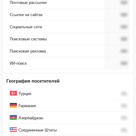
Почтовые рассылки
###
Ссылки на сайтах
###
Социальные сети
###
Поисковые системы
###
Поисковая реклама
###
ИИ-поиск
###
География посетителей
Страна
Процент
Турция
0
%
Германия
0
%
Азербайджан
0
%
Соединенные Штаты
0
%