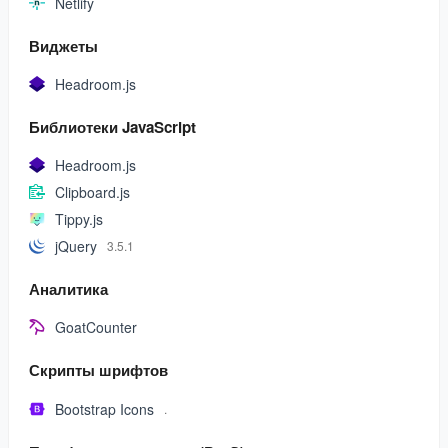
Netlify
Виджеты
Headroom.js
Библиотеки JavaScript
Headroom.js
Clipboard.js
Tippy.js
jQuery
3.5.1
Аналитика
GoatCounter
Скрипты шрифтов
Bootstrap Icons
.