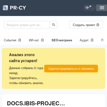
...
Создать проект
События
ИИ-чат
SEO-метрики
Аудит
Про
Анализ этого
сайта устарел!
Данные собраны 2 года
Зарегистрироваться и обновить
назад.
Зарегистрируйтесь,
чтобы обновить анализ.
DOCS.IBIS-PROJECT.ORG