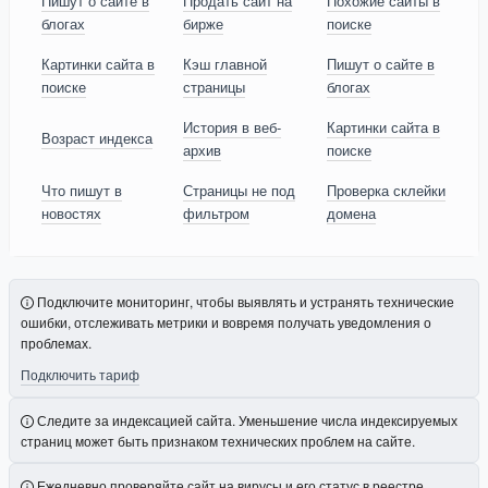
Пишут о сайте в
Продать сайт на
Похожие сайты в
блогах
бирже
поиске
Картинки сайта в
Кэш главной
Пишут о сайте в
поиске
страницы
блогах
История в веб-
Картинки сайта в
Возраст индекса
архив
поиске
Что пишут в
Страницы не под
Проверка склейки
новостях
фильтром
домена
Подключите мониторинг, чтобы выявлять и устранять технические
ошибки, отслеживать метрики и вовремя получать уведомления о
проблемах.
Подключить тариф
Следите за индексацией сайта. Уменьшение числа индексируемых
страниц может быть признаком технических проблем на сайте.
Ежедневно проверяйте сайт на вирусы и его статус в реестре