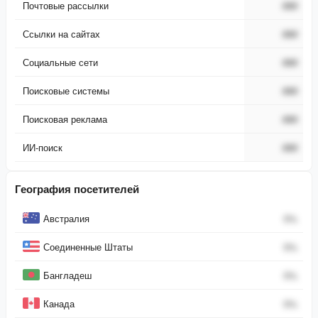
Почтовые рассылки
###
Ссылки на сайтах
###
Социальные сети
###
Поисковые системы
###
Поисковая реклама
###
ИИ-поиск
###
География посетителей
Страна
Процент
Австралия
0
%
Соединенные Штаты
0
%
Бангладеш
0
%
Канада
0
%