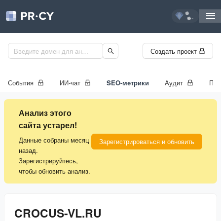
...
Создать проект
События
ИИ-чат
SEO-метрики
Аудит
Про
Анализ этого
сайта устарел!
Данные собраны месяц
Зарегистрироваться и обновить
назад.
Зарегистрируйтесь,
чтобы обновить анализ.
CROCUS-VL.RU