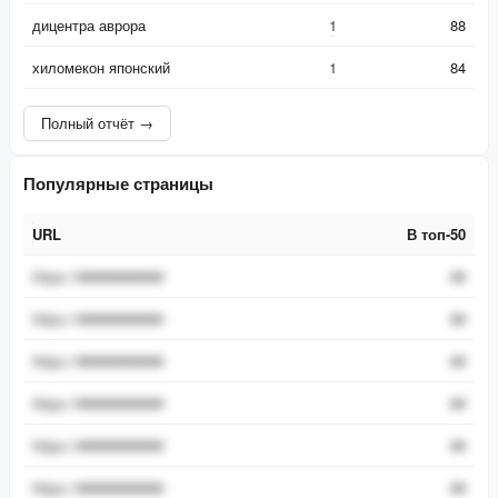
дицентра аврора
1
88
хиломекон японский
1
84
Полный отчёт →
Популярные страницы
URL
В топ-50
URL
В топ-50
https://###########
##
https://###########
##
https://###########
##
https://###########
##
https://###########
##
https://###########
##