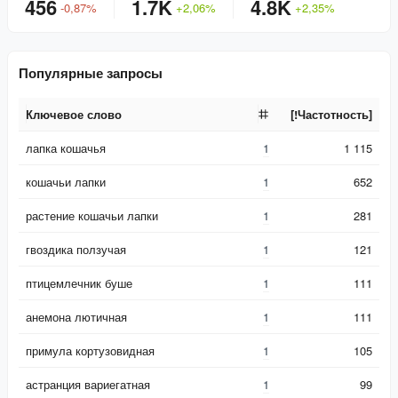
456
1.7K
4.8K
-
0,87
%
+
2,06
%
+
2,35
%
Популярные запросы
Ключевое слово
[!Частотность]
Ключевое слово
[!Частотность]
лапка кошачья
1
1 115
кошачьи лапки
1
652
растение кошачьи лапки
1
281
гвоздика ползучая
1
121
птицемлечник буше
1
111
анемона лютичная
1
111
примула кортузовидная
1
105
астранция вариегатная
1
99