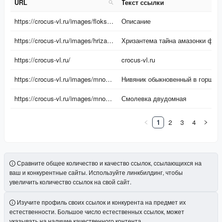
URL
Текст ссылки
URL
Текст ссылки
https://crocus-vl.ru/images/floksy/sweet_summer_fantasy.jpg
Описание
https://crocus-vl.ru/images/hrizantemy/regina_2.jpg
Хризантема тайна амазонки фото и описание
https://crocus-vl.ru/
crocus-vl.ru
https://crocus-vl.ru/images/mnogoletniki/nivyaniki/variegata.jpg?v=2
Нивяник обыкновенный в горшке
https://crocus-vl.ru/images/mnogoletniki/smolevki/valley_high_3.jpg
Смолевка двудомная
1
2
3
4
Сравните общее количество и качество ссылок, ссылающихся на
ваш и конкурентные сайты. Используйте линкбилдинг, чтобы
увеличить количество ссылок на свой сайт.
Изучите профиль своих ссылок и конкурента на предмет их
естественности. Большое число естественных ссылок, может
указывать на наличие качественного контента.