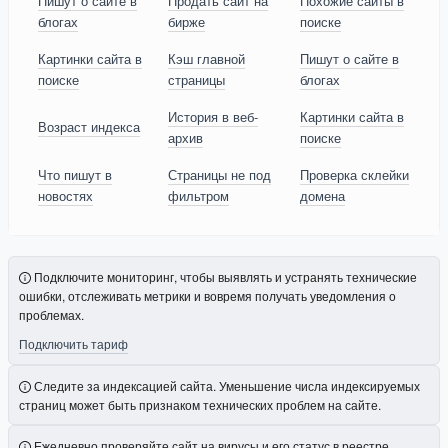
Пишут о сайте в
Продать сайт на
Похожие сайты в
блогах
бирже
поиске
Картинки сайта в
Кэш главной
Пишут о сайте в
поиске
страницы
блогах
История в веб-
Картинки сайта в
Возраст индекса
архив
поиске
Что пишут в
Страницы не под
Проверка склейки
новостях
фильтром
домена
Подключите мониторинг, чтобы выявлять и устранять технические
ошибки, отслеживать метрики и вовремя получать уведомления о
проблемах.
Подключить тариф
Следите за индексацией сайта. Уменьшение числа индексируемых
страниц может быть признаком технических проблем на сайте.
Ежедневно проверяйте сайт на вирусы и его статус в реестре