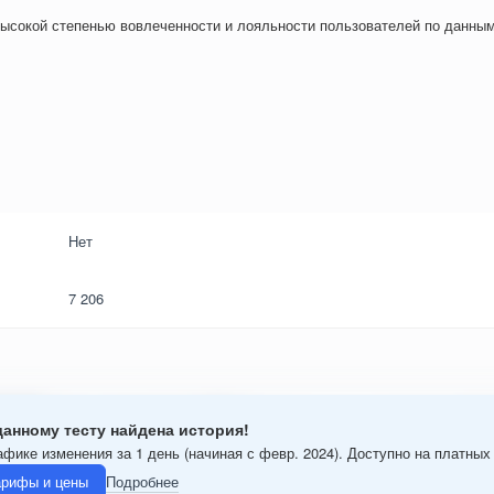
ысокой степенью вовлеченности и лояльности пользователей по данным
Нет
7 206
данному тесту найдена история!
афике изменения за 1 день (начиная с февр. 2024). Доступно на платных
арифы и цены
Подробнее