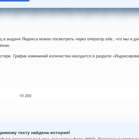
ц в выдаче Яндекса можно посмотреть через оператор
site:
, что мы и д
язан.
стере. График изменений количества находится в разделе «Индексирова
10 200
данному тесту найдена история!
афике изменения за 1 день (начиная с февр. 2024). Доступно на платных