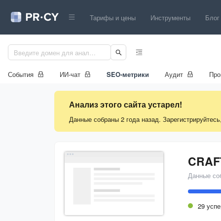
Тарифы и цены
Инструменты
Блог
События
ИИ-чат
SEO-метрики
Аудит
Про
Анализ этого сайта устарел!
Данные собраны 2 года назад. Зарегистрируйтесь
CRAF
Данные со
29 усп