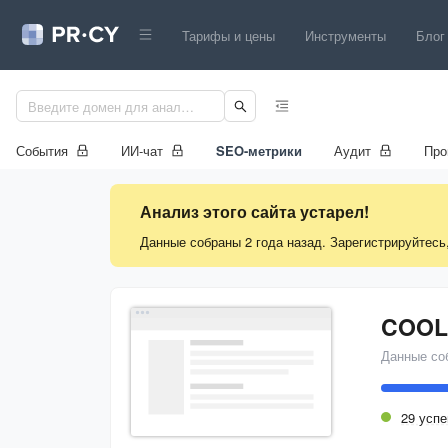
Тарифы и цены
Инструменты
Блог
События
ИИ-чат
SEO-метрики
Аудит
Про
Анализ этого сайта устарел!
Данные собраны 2 года назад. Зарегистрируйтесь
COOL
Данные со
29 усп