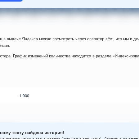
ц в выдаче Яндекса можно посмотреть через оператор
site:
, что мы и д
язан.
стере. График изменений количества находится в разделе «Индексирова
1 900
ному тесту найдена история!
ке изменения за 1 год 4 месяца (начиная с апр. 2014). Доступно на плат