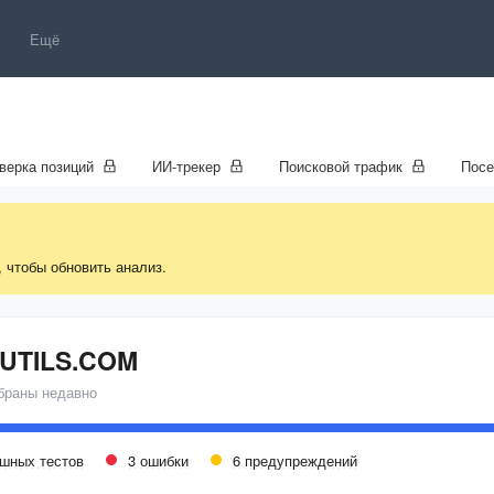
Ещё
верка позиций
ИИ-трекер
Поисковой трафик
Пос
, чтобы обновить анализ.
UTILS.COM
браны недавно
ешных тестов
3 ошибки
6 предупреждений