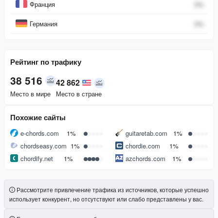
Франция
0
%
Германия
0
%
Рейтинг по трафику
38 516
42 862
Место в мире
Место в стране
Похожие сайты
e-chords.com
1%
guitaretab.com
1%
chordseasy.com
1%
chordie.com
1%
chordify.net
1%
azchords.com
1%
Рассмотрите привлечение трафика из источников, которые успешно
использует конкурент, но отсутствуют или слабо представлены у вас.