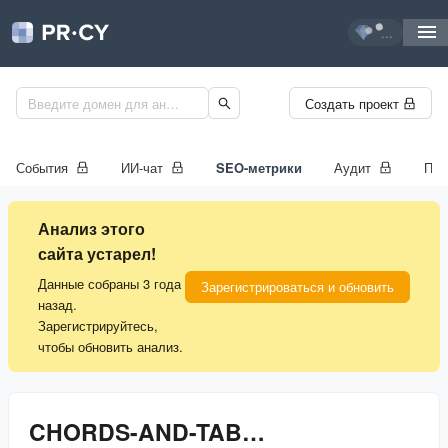
...
Создать проект
События
ИИ-чат
SEO-метрики
Аудит
Про
Анализ этого
сайта устарел!
Данные собраны 3 года
Зарегистрироваться и обновить
назад.
Зарегистрируйтесь,
чтобы обновить анализ.
CHORDS-AND-TABS.NET