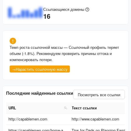
Ссылающиеся домены
16
Темп роста ссылочной массы
—
Ссылочный профиль теряет
объем (-1.8%). Рекомендуем проверить причины оттока и
компенсировать потери.
→
Нарастить ссылочную массу
Последние найденные ссылки
Посмотреть все ссылки
URL
Текст ссылки
URL
Текст ссылки
http://capablemen.com
http://www.capablemen.com
https://capablemen.com/home-and-time-management/tips-for-dads-on-planning-family-bonding-activities/
Tips for Dads on Planning Family Bonding Activities