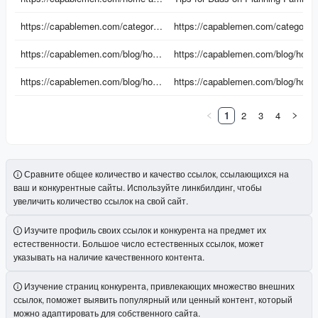
https://capablemen.com/category/blog/
https://capablemen.com/category/blog/
https://capablemen.com/blog/how-to-style-best-colors-that-blend-well-with-silver-jewellery/
https://capablemen.com/blog/how-to-style-best-colors-that-blend-well-with-silver-jewellery/
https://capablemen.com/blog/how-to-organize-work-environment-for-small-spaces/
https://capablemen.com/blog/how-to-organize-work-environment-for-small-spaces/
1
2
3
4
Сравните общее количество и качество ссылок, ссылающихся на
ваш и конкурентные сайты. Используйте линкбилдинг, чтобы
увеличить количество ссылок на свой сайт.
Изучите профиль своих ссылок и конкурента на предмет их
естественности. Большое число естественных ссылок, может
указывать на наличие качественного контента.
Изучение страниц конкурента, привлекающих множество внешних
ссылок, поможет выявить популярный или ценный контент, который
можно адаптировать для собственного сайта.