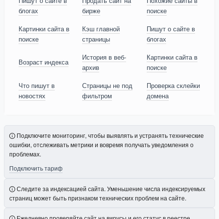
Пишут о сайте в
Продать сайт на
Похожие сайты в
блогах
бирже
поиске
Картинки сайта в
Кэш главной
Пишут о сайте в
поиске
страницы
блогах
История в веб-
Картинки сайта в
Возраст индекса
архив
поиске
Что пишут в
Страницы не под
Проверка склейки
новостях
фильтром
домена
Подключите мониторинг, чтобы выявлять и устранять технические
ошибки, отслеживать метрики и вовремя получать уведомления о
проблемах.
Подключить тариф
Следите за индексацией сайта. Уменьшение числа индексируемых
страниц может быть признаком технических проблем на сайте.
Ежедневно проверяйте сайт на вирусы и его статус в реестре