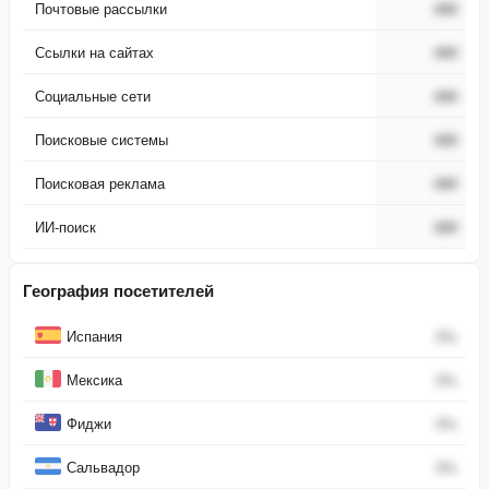
Почтовые рассылки
###
Ссылки на сайтах
###
Социальные сети
###
Поисковые системы
###
Поисковая реклама
###
ИИ-поиск
###
География посетителей
Страна
Процент
Испания
0
%
Мексика
0
%
Фиджи
0
%
Сальвадор
0
%