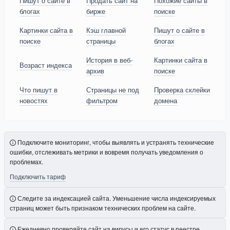
Пишут о сайте в
Продать сайт на
Похожие сайты в
блогах
бирже
поиске
Картинки сайта в
Кэш главной
Пишут о сайте в
поиске
страницы
блогах
История в веб-
Картинки сайта в
Возраст индекса
архив
поиске
Что пишут в
Страницы не под
Проверка склейки
новостях
фильтром
домена
Подключите мониторинг, чтобы выявлять и устранять технические
ошибки, отслеживать метрики и вовремя получать уведомления о
проблемах.
Подключить тариф
Следите за индексацией сайта. Уменьшение числа индексируемых
страниц может быть признаком технических проблем на сайте.
Ежедневно проверяйте сайт на вирусы и его статус в реестре