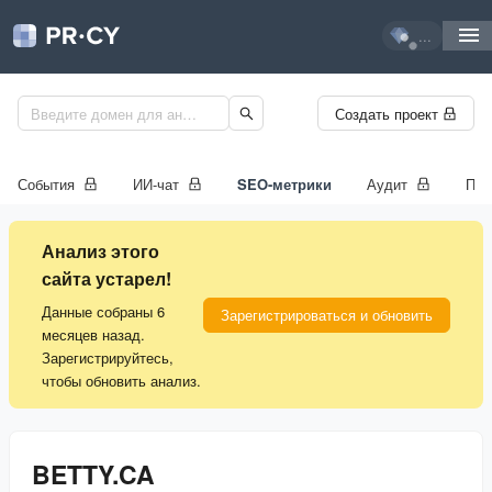
...
Создать проект
События
ИИ-чат
SEO-метрики
Аудит
Про
Анализ этого
сайта устарел!
Данные собраны 6
Зарегистрироваться и обновить
месяцев назад.
Зарегистрируйтесь,
чтобы обновить анализ.
BETTY.CA