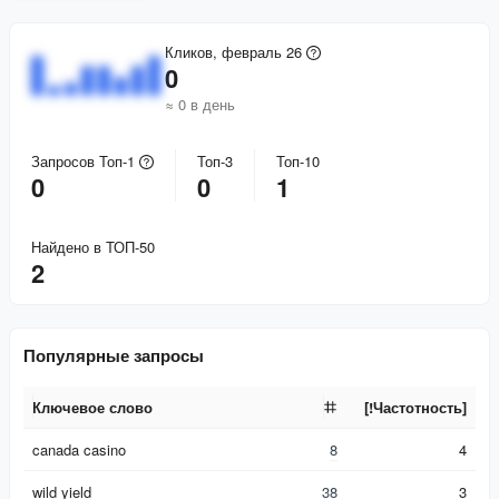
Кликов, февраль 26
0
≈ 0 в день
Запросов Топ-1
Топ-3
Топ-10
0
0
1
Найдено в ТОП-50
2
Популярные запросы
Ключевое слово
[!Частотность]
Ключевое слово
[!Частотность]
canada casino
8
4
wild yield
38
3