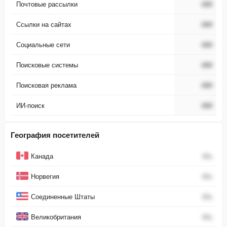
Почтовые рассылки
###
Ссылки на сайтах
###
Социальные сети
###
Поисковые системы
###
Поисковая реклама
###
ИИ-поиск
###
География посетителей
Страна
Процент
Канада
0
%
Норвегия
0
%
Соединенные Штаты
0
%
Великобритания
0
%