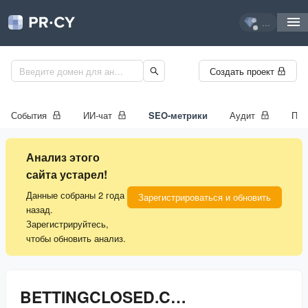
...
Создать проект
События
ИИ-чат
SEO-метрики
Аудит
Про
Анализ этого
сайта устарел!
Данные собраны 2 года
Зарегистрироваться и обновить
назад.
Зарегистрируйтесь,
чтобы обновить анализ.
BETTINGCLOSED.COM