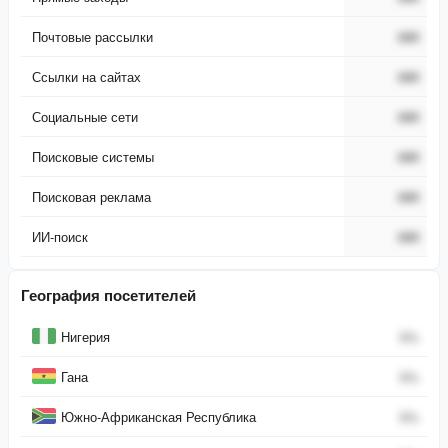
Почтовые рассылки
###
Ссылки на сайтах
###
Социальные сети
###
Поисковые системы
###
Поисковая реклама
###
ИИ-поиск
###
География посетителей
Страна
Процент
Нигерия
0
%
Гана
0
%
Южно-Африканская Республика
0
%