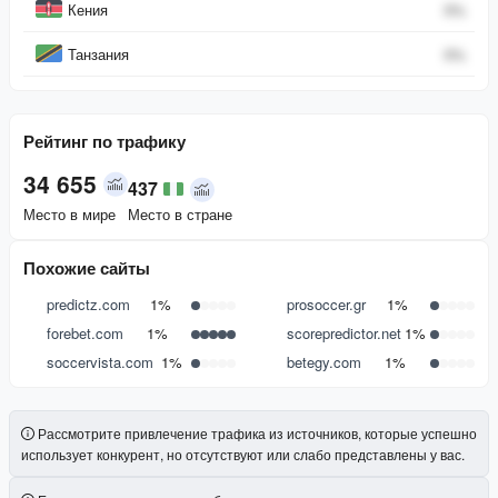
Кения
0
%
Танзания
0
%
Рейтинг по трафику
34 655
437
Место в мире
Место в стране
Похожие сайты
predictz.com
1%
prosoccer.gr
1%
forebet.com
1%
scorepredictor.net
1%
soccervista.com
1%
betegy.com
1%
Рассмотрите привлечение трафика из источников, которые успешно
использует конкурент, но отсутствуют или слабо представлены у вас.