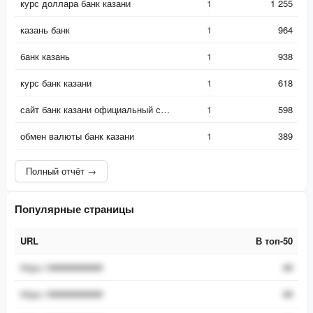
курс доллара банк казани
1
1 255
казань банк
1
964
банк казань
1
938
курс банк казани
1
618
сайт банк казани официальный сайт
1
598
обмен валюты банк казани
1
389
Полный отчёт →
Популярные страницы
URL
В топ-50
URL
В топ-50
https://###########
##
https://###########
##