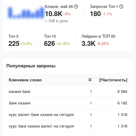
Кликов, май 26
Запросов Топ-1
10.8K
180
-
3
%
-
1,1
%
≈ 348 в день
Топ-3
Топ-10
Найдено в ТОП-50
225
626
3.3K
+
0,9
%
+
0,16
%
-
6,23
%
Популярные запросы
Ключевое слово
[!Частотность]
Ключевое слово
[!Частотность]
казани банк
1
6 584
банк казани
1
6 192
курс валют банк казани на сегодня
1
1 318
курс банк казани валют на сегодня
1
1 318