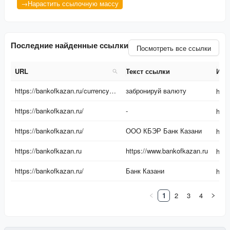
→
Нарастить ссылочную массу
Последние найденные ссылки
Посмотреть все ссылки
URL
Текст ссылки
Ист
URL
Текст ссылки
Ист
https://bankofkazan.ru/currency-exchange-ru/?utm_source=business-gazeta&utm_medium=cpc&utm_campaign=brendirovanie_kursa&erid=2SDnjezs328
забронируй валюту
https://bankofkazan.ru/
-
https://bankofkazan.ru/
ООО КБЭР Банк Казани
https://bankofkazan.ru
https://www.bankofkazan.ru
https://bankofkazan.ru/
Банк Казани
1
2
3
4