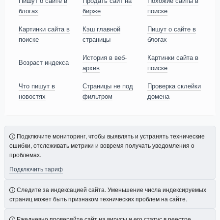
Пишут о сайте в
Продать сайт на
Похожие сайты в
блогах
бирже
поиске
Картинки сайта в
Кэш главной
Пишут о сайте в
поиске
страницы
блогах
История в веб-
Картинки сайта в
Возраст индекса
архив
поиске
Что пишут в
Страницы не под
Проверка склейки
новостях
фильтром
домена
Подключите мониторинг, чтобы выявлять и устранять технические
ошибки, отслеживать метрики и вовремя получать уведомления о
проблемах.
Подключить тариф
Следите за индексацией сайта. Уменьшение числа индексируемых
страниц может быть признаком технических проблем на сайте.
Ежедневно проверяйте сайт на вирусы и его статус в реестре