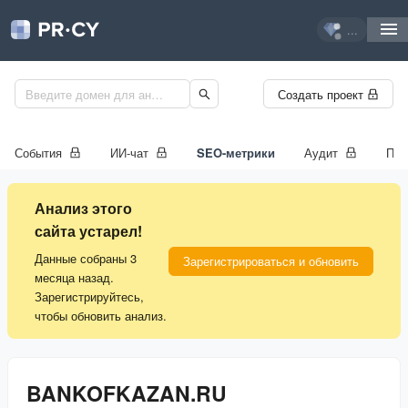
...
Создать проект
События
ИИ-чат
SEO-метрики
Аудит
Про
Анализ этого
сайта устарел!
Данные собраны 3
Зарегистрироваться и обновить
месяца назад.
Зарегистрируйтесь,
чтобы обновить анализ.
BANKOFKAZAN.RU