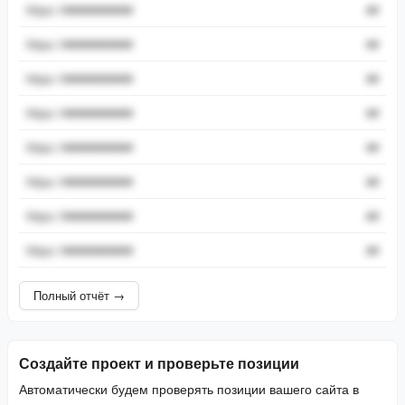
https://###########
##
https://###########
##
https://###########
##
https://###########
##
https://###########
##
https://###########
##
https://###########
##
https://###########
##
Полный отчёт →
Создайте проект и проверьте позиции
Автоматически будем проверять позиции вашего сайта в